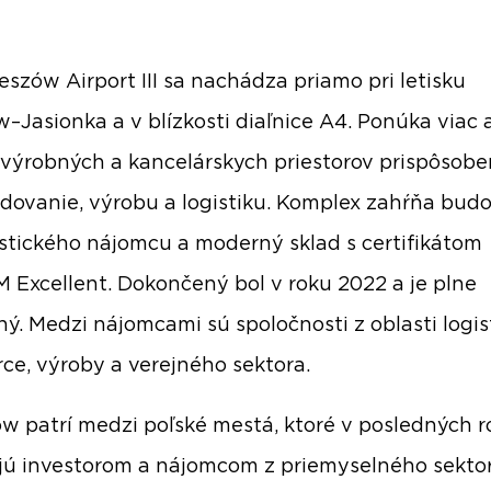
eszów Airport III sa nachádza priamo pri letisku
–Jasionka a v blízkosti diaľnice A4. Ponúka viac 
výrobných a kancelárskych priestorov prispôsob
adovanie, výrobu a logistiku. Komplex zahŕňa bud
istického nájomcu a moderný sklad s certifikátom
Excellent. Dokončený bol v roku 2022 a je plne
ý. Medzi nájomcami sú spoločnosti z oblasti logist
e, výroby a verejného sektora.
w patrí medzi poľské mestá, ktoré v posledných 
ú investorom a nájomcom z priemyselného sekto