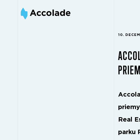
10. DECE
ACCOL
PRIE
Accola
priemy
Real E
parku 