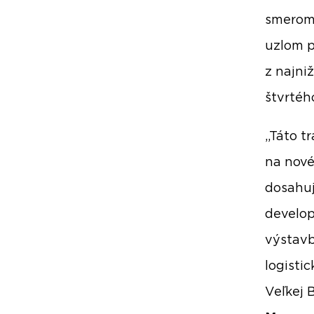
smerom 
uzlom p
z najni
štvrtéh
„Táto t
na nové
dosahuj
develop
výstavb
logisti
Veľkej B