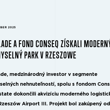
MBER 2025
ADE A FOND CONSEQ ZÍSKALI MODERN
MYSELNÝ PARK V RZESZOWE
de, medzinárodný investor v segmente
selných nehnuteľností, spolu s fondom Con
state dokončili akvizíciu moderného logisti
Rzeszów Airport III. Projekt bol zakúpený od