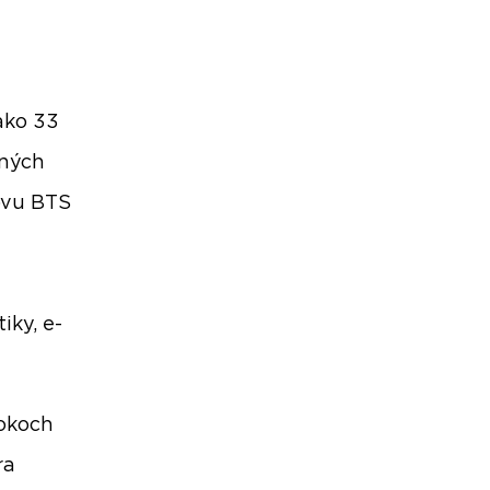
ako 33
ených
ovu BTS
iky, e-
rokoch
ra