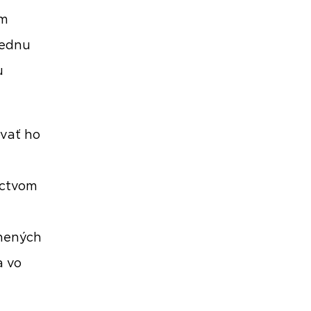
ým
jednu
u
ovať ho
íctvom
tnených
a vo