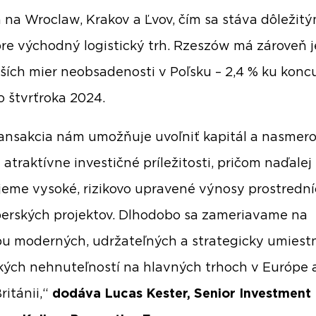
na Wroclaw, Krakov a Ľvov, čím sa stáva dôležit
re východný logistický trh. Rzeszów má zároveň 
žších mier neobsadenosti v Poľsku – 2,4 % ku konc
o štvrťroka 2024.
ransakcia nám umožňuje uvoľniť kapitál a nasmer
 atraktívne investičné príležitosti, pričom naďalej
eme vysoké, rizikovo upravené výnosy prostredn
erských projektov. Dlhodobo sa zameriavame na
u moderných, udržateľných a strategicky umies
ckých nehnuteľností na hlavných trhoch v Európe 
ritánii,“
dodáva Lucas Kester, Senior Investment