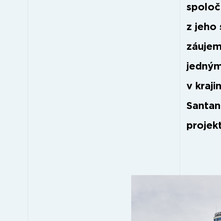
spoloč
z jeho
záujem
jedným
v kraj
Santan
projek