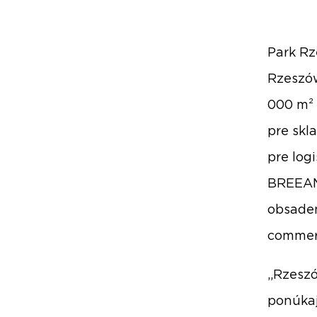
Park Rz
Rzeszów
000 m² 
pre skl
pre log
BREEAM 
obsaden
commerc
„Rzeszó
ponúkaj