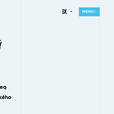
SK
MENU
Ý
seq
ckého