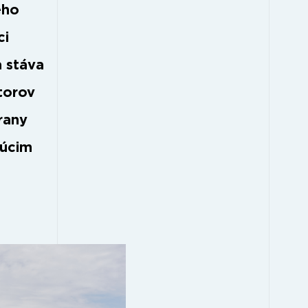
ého
ci
a stáva
torov
rany
júcim