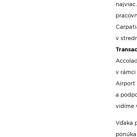
najviac
pracovn
Carpati
v stred
Transac
Accolad
v rámci
Airport
a podpo
vidíme 
Vďaka p
ponúka 