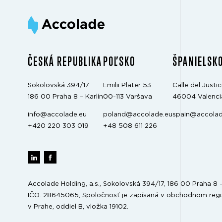
ČESKÁ REPUBLIKA
POĽSKO
ŠPANIELSK
Sokolovská 394/17
Emilii Plater 53
Calle del Justici
186 00 Praha 8 – Karlín
00-113 Varšava
46004 Valenci
info@accolade.eu
poland@accolade.eu
spain@accolad
+420 220 303 019
+48 508 611 226
Accolade Holding, a.s., Sokolovská 394/17, 186 00 Praha 8 – 
IČO: 28645065, Spoločnosť je zapísaná v obchodnom re
v Prahe, oddiel B, vložka 19102.