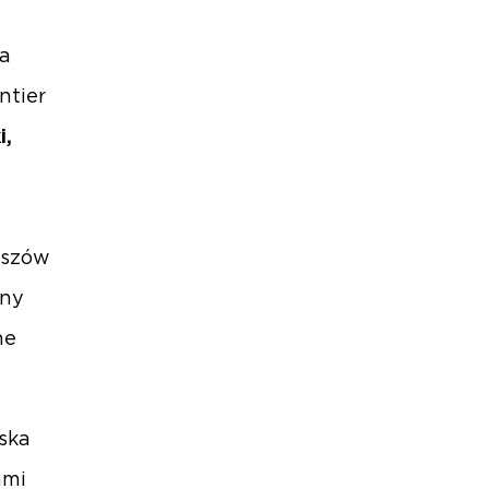
ia
ntier
i,
zeszów
iny
ne
ska
ami