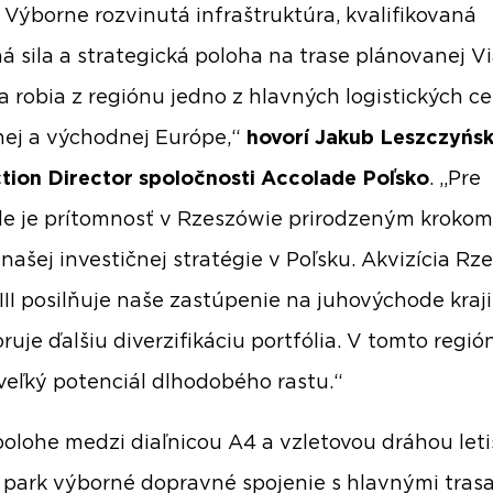
. Výborne rozvinutá infraštruktúra, kvalifikovaná
á sila a strategická poloha na trase plánovanej V
a robia z regiónu jedno z hlavných logistických ce
nej a východnej Európe,“
hovorí Jakub Leszczyńsk
tion Director spoločnosti Accolade Poľsko
. „Pre
e je prítomnosť v Rzeszówie prirodzeným krokom
 našej investičnej stratégie v Poľsku. Akvizícia R
 III posilňuje naše zastúpenie na juhovýchode kraj
ruje ďalšiu diverzifikáciu portfólia. V tomto regió
veľký potenciál dlhodobého rastu.“
olohe medzi diaľnicou A4 a vzletovou dráhou leti
park výborné dopravné spojenie s hlavnými tras