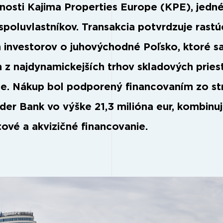
nosti Kajima Properties Europe (KPE), jedn
 spoluvlastníkov. Transakcia potvrdzuje rastú
 investorov o juhovýchodné Poľsko, ktoré s
 z najdynamickejších trhov skladových pries
ine. Nákup bol podporený financovaním zo st
der Bank vo výške 21,3 milióna eur, kombinu
tové a akvizičné financovanie.