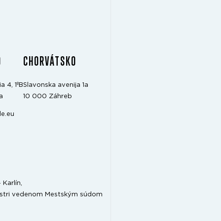
O
CHORVÁTSKO
a 4, 1ºB
Slavonska avenija 1a
a
10 000 Záhreb
e.eu
Karlín,
gistri vedenom Mestským súdom