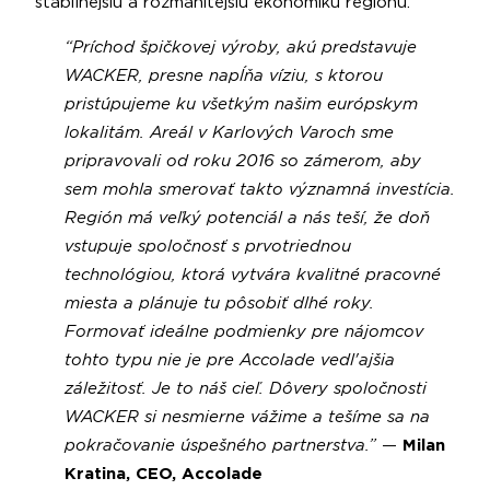
stabilnejšiu a rozmanitejšiu ekonomiku regiónu.
“Príchod špičkovej výroby, akú predstavuje
WACKER, presne napĺňa víziu, s ktorou
pristúpujeme ku všetkým našim európskym
lokalitám. Areál v Karlových Varoch sme
pripravovali od roku 2016 so zámerom, aby
sem mohla smerovať takto významná investícia.
Región má veľký potenciál a nás teší, že doň
vstupuje spoločnosť s prvotriednou
technológiou, ktorá vytvára kvalitné pracovné
miesta a plánuje tu pôsobiť dlhé roky.
Formovať ideálne podmienky pre nájomcov
tohto typu nie je pre Accolade vedl'ajšia
záležitosť. Je to náš cieľ. Dôvery spoločnosti
WACKER si nesmierne vážime a tešíme sa na
pokračovanie úspešného partnerstva.”
—
Milan
Kratina, CEO, Accolade