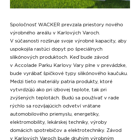
Spoločnosť WACKER prevzala priestory nového
výrobného areálu v Karlových Varoch.
V súčasnosti rozširuje svoje výrobné kapacity, aby
uspokojila rastúci dopyt po špeciálnych
silikónových produktoch. Keď bude závod
v Accolade Parku Karlovy Vary plne v prevádzke,
bude vyrábať špičkové typy silikónového kaučuku.
Medzi tieto materiály patria produkty, ktoré
vytvrdzújú ako pri izbovej teplote, tak pri
zvýšených teplotách. Budú sa používať v rade
rýchlo sa rozvíjajúcich odvetví vrátane
automobilového priemyslu, energetiky,
elektromobility, lekárskej techniky, výroby
domácich spotrebičov a elektrotechniky. Závod
v Karlových Varoch bude druhým výrobným