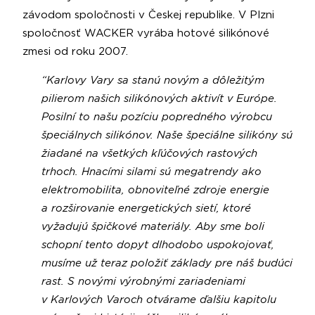
závodom spoločnosti v Českej republike. V Plzni
spoločnosť WACKER vyrába hotové silikónové
zmesi od roku 2007.
“Karlovy Vary sa stanú novým a dôležitým
pilierom našich silikónových aktivít v Európe.
Posilní to našu pozíciu popredného výrobcu
špeciálnych silikónov. Naše špeciálne silikóny sú
žiadané na všetkých kľúčových rastových
trhoch. Hnacími silami sú megatrendy ako
elektromobilita, obnoviteľné zdroje energie
a rozširovanie energetických sietí, ktoré
vyžadujú špičkové materiály. Aby sme boli
schopní tento dopyt dlhodobo uspokojovať,
musíme už teraz položiť základy pre náš budúci
rast. S novými výrobnými zariadeniami
v Karlových Varoch otvárame ďalšiu kapitolu