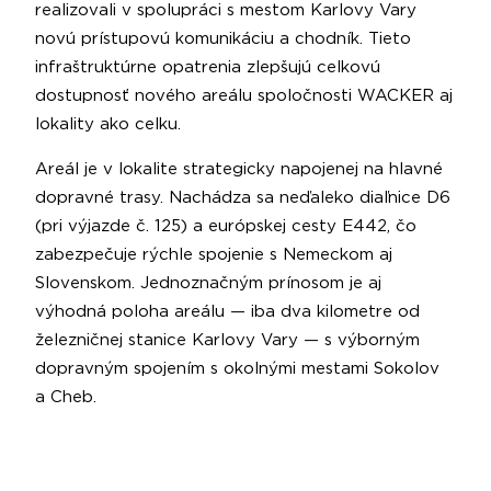
realizovali v spolupráci s mestom Karlovy Vary
novú prístupovú komunikáciu a chodník. Tieto
infraštruktúrne opatrenia zlepšujú celkovú
dostupnosť nového areálu spoločnosti WACKER aj
lokality ako celku.
Areál je v lokalite strategicky napojenej na hlavné
dopravné trasy. Nachádza sa neďaleko diaľnice D6
(pri výjazde č. 125) a európskej cesty E442, čo
zabezpečuje rýchle spojenie s Nemeckom aj
Slovenskom. Jednoznačným prínosom je aj
výhodná poloha areálu — iba dva kilometre od
železničnej stanice Karlovy Vary — s výborným
dopravným spojením s okolnými mestami Sokolov
a Cheb.