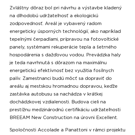
Zvláštny dôraz bol pri návrhu a výstavbe kladený
na dlhodobú udržateľnosť a ekologickú
zodpovednosť. Areál je vybavený radom
energeticky úsporných technológií, ako napríklad
tepelnými čerpadlami, prípravou na fotovoltické
panely, systémami rekuperácie tepla a šetrného
hospodárenia s dažďovou vodou. Prevádzka haly
je teda navrhnutá s dôrazom na maximálnu
energetickú efektívnosť bez využitia fosílnych
palív. Zamestnanci budú môcť sa dopraviť do
areálu aj mestskou hromadnou dopravou, keďže
zastávka autobusu sa nachádza v krátkej
dochádzkovej vzdialenosti. Budova cieli na
prestížnu medzinárodnú certifikáciu udržateľnosti
BREEAM New Construction na úrovni Excellent.
Spoločnosti Accolade a Panattoni v rámci projektu