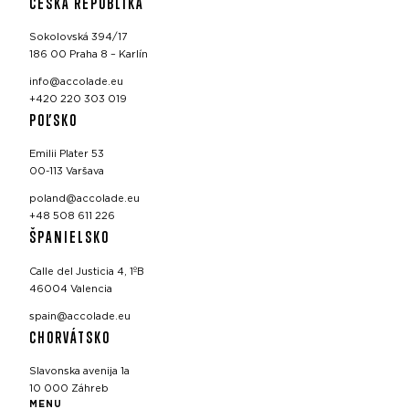
ČESKÁ REPUBLIKA
Sokolovská 394/17
186 00 Praha 8 – Karlín
info@accolade.eu
+420 220 303 019
POĽSKO
Emilii Plater 53
00-113 Varšava
poland@accolade.eu
+48 508 611 226
ŠPANIELSKO
Calle del Justicia 4, 1ºB
46004 Valencia
spain@accolade.eu
CHORVÁTSKO
Slavonska avenija 1a
10 000 Záhreb
MENU