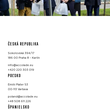
ČESKÁ REPUBLIKA
Sokolovská 394/17
186 00 Praha 8 – Karlín
info@accolade.eu
+420 220 303 019
POĽSKO
Emilii Plater 53
00-113 Varšava
poland@accolade.eu
+48 508 611 226
ŠPANIELSKO