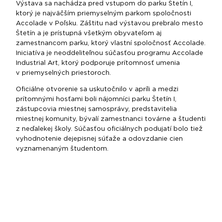
Výstava sa nachádza pred vstupom do parku Štetín I,
ktorý je najväčším priemyselným parkom spoločnosti
Accolade v Poľsku. Záštitu nad výstavou prebralo mesto
Štetín a je prístupná všetkým obyvateľom aj
zamestnancom parku, ktorý vlastní spoločnosť Accolade.
Iniciatíva je neoddeliteľnou súčasťou programu Accolade
Industrial Art, ktorý podporuje prítomnosť umenia
v priemyselných priestoroch.
Oficiálne otvorenie sa uskutočnilo v apríli a medzi
prítomnými hosťami boli nájomníci parku Štetín I,
zástupcovia miestnej samosprávy, predstavitelia
miestnej komunity, bývalí zamestnanci továrne a študenti
z neďalekej školy. Súčasťou oficiálnych podujatí bolo tiež
vyhodnotenie dejepisnej súťaže a odovzdanie cien
vyznamenaným študentom.