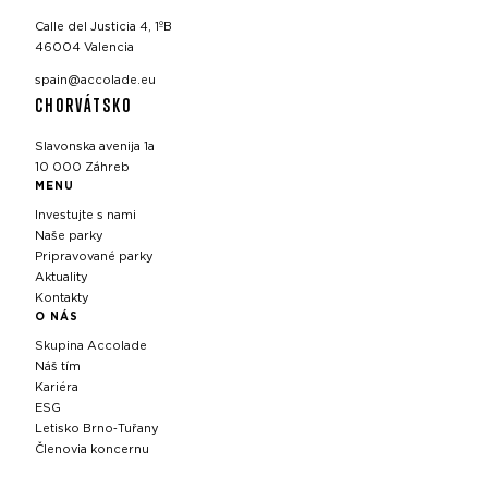
Calle del Justicia 4, 1ºB
46004 Valencia
spain@accolade.eu
CHORVÁTSKO
Slavonska avenija 1a
10 000 Záhreb
MENU
Investujte s nami
Naše parky
Pripravované parky
Aktuality
Kontakty
O NÁS
Skupina Accolade
Náš tím
Kariéra
ESG
Letisko Brno‑Tuřany
Členovia koncernu