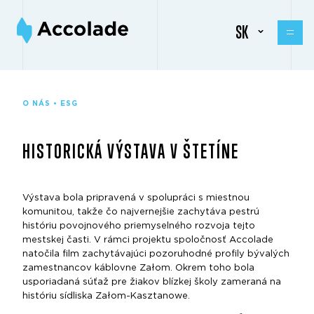
SK
O NÁS • ESG
HISTORICKÁ VÝSTAVA V ŠTETÍNE
Výstava bola pripravená v spolupráci s miestnou
komunitou, takže čo najvernejšie zachytáva pestrú
históriu povojnového priemyselného rozvoja tejto
mestskej časti. V rámci projektu spoločnosť Accolade
natočila film zachytávajúci pozoruhodné profily bývalých
zamestnancov káblovne Załom. Okrem toho bola
usporiadaná súťaž pre žiakov blízkej školy zameraná na
históriu sídliska Załom-Kasztanowe.