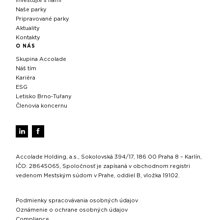
Investujte s nami
Naše parky
Pripravované parky
Aktuality
Kontakty
O NÁS
Skupina Accolade
Náš tím
Kariéra
ESG
Letisko Brno‑Tuřany
Členovia koncernu
Accolade Holding, a.s., Sokolovská 394/17, 186 00 Praha 8 – Karlín,
IČO: 28645065, Spoločnosť je zapísaná v obchodnom registri
vedenom Mestským súdom v Prahe, oddiel B, vložka 19102.
Podmienky spracovávania osobných údajov
Oznámenie o ochrane osobných údajov
Compliance