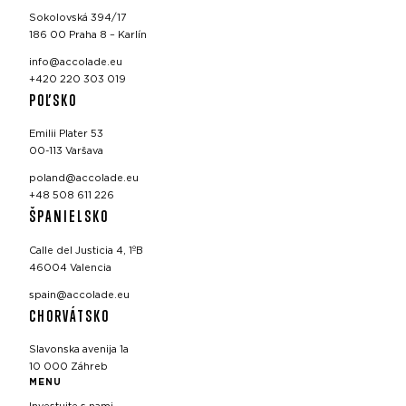
Sokolovská 394/17
186 00 Praha 8 – Karlín
info@accolade.eu
+420 220 303 019
POĽSKO
Emilii Plater 53
00-113 Varšava
poland@accolade.eu
+48 508 611 226
ŠPANIELSKO
Calle del Justicia 4, 1ºB
46004 Valencia
spain@accolade.eu
CHORVÁTSKO
Slavonska avenija 1a
10 000 Záhreb
MENU