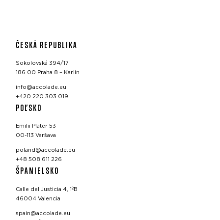
ČESKÁ REPUBLIKA
Sokolovská 394/17
186 00 Praha 8 – Karlín
info@accolade.eu
+420 220 303 019
POĽSKO
Emilii Plater 53
00-113 Varšava
poland@accolade.eu
+48 508 611 226
ŠPANIELSKO
Calle del Justicia 4, 1ºB
46004 Valencia
spain@accolade.eu