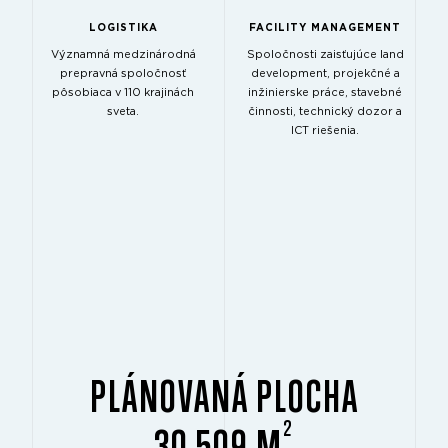
LOGISTIKA
FACILITY MANAGEMENT
Významná medzinárodná
Spoločnosti zaisťujúce land
prepravná spoločnosť
development, projekčné a
pôsobiaca v 110 krajinách
inžinierske práce, stavebné
sveta.
činnosti, technický dozor a
ICT riešenia.
PLÁNOVANÁ PLOCHA
2
30 509 M