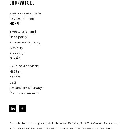
CHORVÁTSKO
Slavonska avenija 1a
10 000 Záhreb
MENU
Investujte s nami
Naše parky
Pripravované parky
Aktuality
Kontakty
O NÁS
Skupina Accolade
Náš tím
Kariéra
ESG
Letisko Brno‑Tuřany
Členovia koncernu
Accolade Holding, a.s., Sokolovská 394/17, 186 00 Praha 8 – Karlín,
IČO: 28645065, Spoločnosť je zapísaná v obchodnom registri