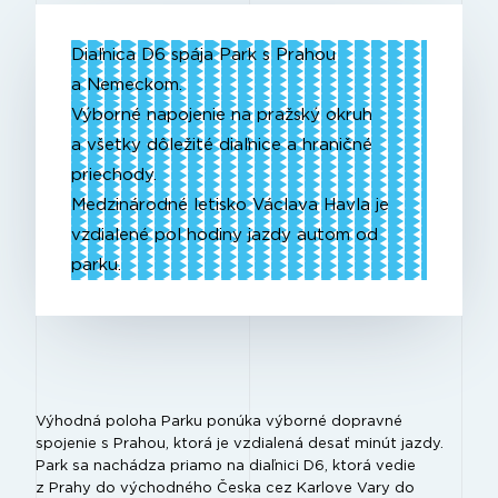
Diaľnica D6 spája Park s Prahou
a Nemeckom.
Výborné napojenie na pražský okruh
a všetky dôležité diaľnice a hraničné
priechody.
Medzinárodné letisko Václava Havla je
vzdialené pol hodiny jazdy autom od
parku.
Výhodná poloha Parku ponúka výborné dopravné
spojenie s Prahou, ktorá je vzdialená desať minút jazdy.
Park sa nachádza priamo na diaľnici D6, ktorá vedie
z Prahy do východného Česka cez Karlove Vary do