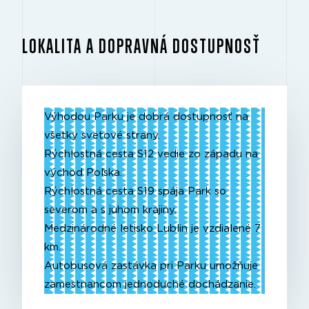
LOKALITA A DOPRAVNÁ DOSTUPNOSŤ
Výhodou Parku je dobrá dostupnosť na
všetky svetové strany.
Rýchlostná cesta S12 vedie zo západu na
východ Poľska.
Rýchlostná cesta S19 spája Park so
severom a s juhom krajiny.
Medzinárodné letisko Lublin je vzdialené 7
km.
Autobusová zastávka pri Parku umožňuje
zamestnancom jednoduché dochádzanie.