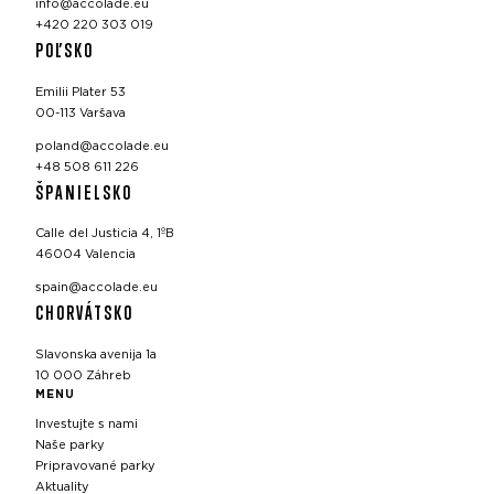
info@accolade.eu
+420 220 303 019
POĽSKO
Emilii Plater 53
00-113 Varšava
poland@accolade.eu
+48 508 611 226
ŠPANIELSKO
Calle del Justicia 4, 1ºB
46004 Valencia
spain@accolade.eu
CHORVÁTSKO
Slavonska avenija 1a
10 000 Záhreb
MENU
Investujte s nami
Naše parky
Pripravované parky
Aktuality