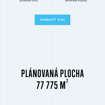
poľskom trhu.
kuriérske služby.
ZOBRAZIŤ VIAC
PLÁNOVANÁ PLOCHA
2
77 775 M