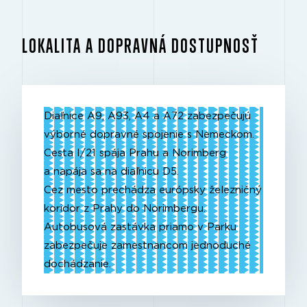
LOKALITA A DOPRAVNÁ DOSTUPNOSŤ
Diaľnice A9, A93, A4 a A72 zabezpečujú
výborné dopravné spojenie s Nemeckom.
Cesta I/21 spája Prahu a Norimberg
a napája sa na diaľnicu D5.
Cez mesto prechádza európsky železničný
koridor z Prahy do Norimbergu.
Autobusová zastávka priamo v Parku
zabezpečuje zamestnancom jednoduché
dochádzanie.