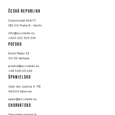
ČESKÁ REPUBLIKA
Sokolovská 394/17
186 00 Praha 8 – Karlín
info@accolade.eu
+420 220 303 019
POĽSKO
Emilii Plater 53
00-113 Varšava
poland@accolade.eu
+48 508 611 226
ŠPANIELSKO
Calle del Justicia 4, 1ºB
46004 Valencia
spain@accolade.eu
CHORVÁTSKO
Slavonska avenija 1a