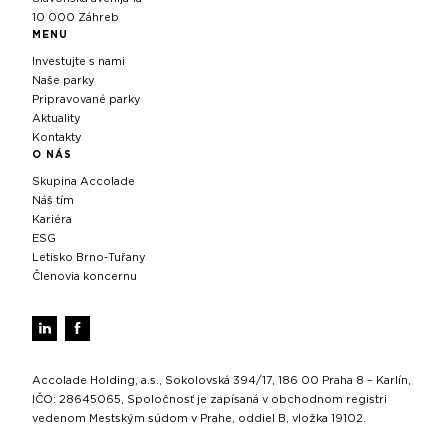
10 000 Záhreb
MENU
Investujte s nami
Naše parky
Pripravované parky
Aktuality
Kontakty
O NÁS
Skupina Accolade
Náš tím
Kariéra
ESG
Letisko Brno‑Tuřany
Členovia koncernu
Accolade Holding, a.s., Sokolovská 394/17, 186 00 Praha 8 – Karlín,
IČO: 28645065, Spoločnosť je zapísaná v obchodnom registri
vedenom Mestským súdom v Prahe, oddiel B, vložka 19102.