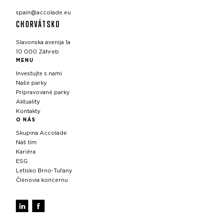
spain@accolade.eu
CHORVÁTSKO
Slavonska avenija 1a
10 000 Záhreb
MENU
Investujte s nami
Naše parky
Pripravované parky
Aktuality
Kontakty
O NÁS
Skupina Accolade
Náš tím
Kariéra
ESG
Letisko Brno‑Tuřany
Členovia koncernu