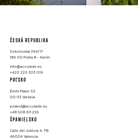
ČESKÁ REPUBLIKA
Sokolovská 394/17
186 00 Praha 8 – Karlín
info@accolade.eu
+420 220 303 019
POĽSKO
Emilii Plater 53
00-113 Varšava
poland@accolade.eu
+48 508 611 226
ŠPANIELSKO
Calle del Justicia 4, 1ºB
46004 Valencia