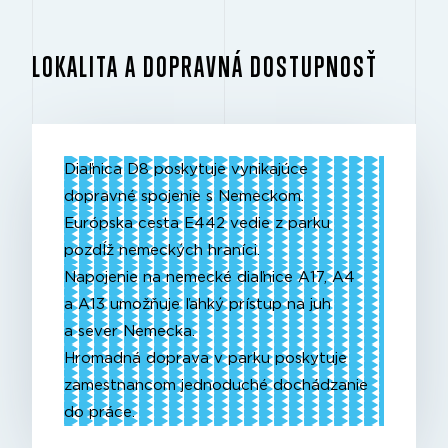
LOKALITA A DOPRAVNÁ DOSTUPNOSŤ
Diaľnica D8 poskytuje vynikajúce
dopravné spojenie s Nemeckom.
Európska cesta E442 vedie z parku
pozdĺž nemeckých hraníci.
Napojenie na nemecké diaľnice A17, A4
a A13 umožňuje ľahký prístup na juh
a sever Nemecka.
Hromadná doprava v parku poskytuje
zamestnancom jednoduché dochádzanie
do práce.