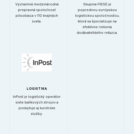
Významná medzinárodná
Skupina FIEGE je
prepravná spoločnosť
poprednou európskou
pôsobiaca v 110 krajinách
logistickou spoločnosťou,
sveta.
ktorá sa špecializuje na
efektívne riešenia
dodávateľského reťazca.
LOGISTIKA
InPost je logistický operátor
siete balíkových strojov a
poskytuje aj kuriérske
služby.