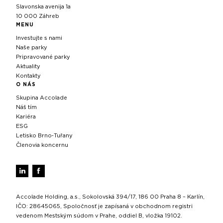
Slavonska avenija 1a
10 000 Záhreb
MENU
Investujte s nami
Naše parky
Pripravované parky
Aktuality
Kontakty
O NÁS
Skupina Accolade
Náš tím
Kariéra
ESG
Letisko Brno‑Tuřany
Členovia koncernu
Accolade Holding, a.s., Sokolovská 394/17, 186 00 Praha 8 – Karlín,
IČO: 28645065, Spoločnosť je zapísaná v obchodnom registri
vedenom Mestským súdom v Prahe, oddiel B, vložka 19102.