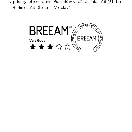
v priemyselnom parku Goleniów vedľa diaľnice A6 (Štetín
– Berlín) a A3 (Štetín – Vroclav).