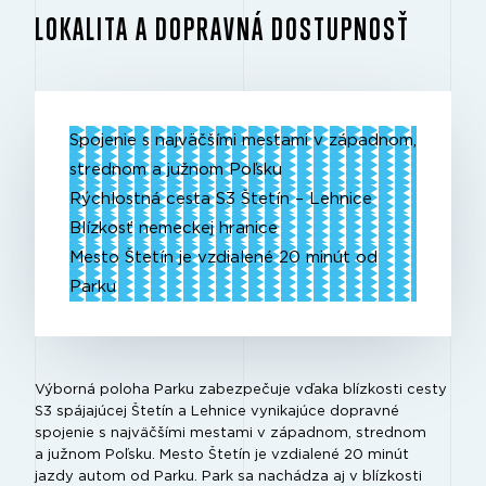
LOKALITA A DOPRAVNÁ DOSTUPNOSŤ
Spojenie s najväčšími mestami v západnom,
strednom a južnom Poľsku
Rýchlostná cesta S3 Štetín – Lehnice
Blízkosť nemeckej hranice
Mesto Štetín je vzdialené 20 minút od
Parku
Výborná poloha Parku zabezpečuje vďaka blízkosti cesty
S3 spájajúcej Štetín a Lehnice vynikajúce dopravné
spojenie s najväčšími mestami v západnom, strednom
a južnom Poľsku. Mesto Štetín je vzdialené 20 minút
jazdy autom od Parku. Park sa nachádza aj v blízkosti