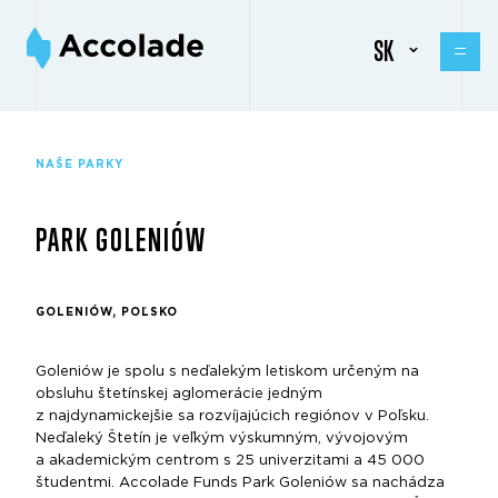
SK
NAŠE PARKY
PARK GOLENIÓW
GOLENIÓW, POĽSKO
Goleniów je spolu s neďalekým letiskom určeným na
obsluhu štetínskej aglomerácie jedným
z najdynamickejšie sa rozvíjajúcich regiónov v Poľsku.
Neďaleký Štetín je veľkým výskumným, vývojovým
a akademickým centrom s 25 univerzitami a 45 000
študentmi. Accolade Funds Park Goleniów sa nachádza