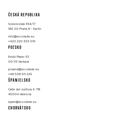
ČESKÁ REPUBLIKA
Sokolovská 394/17
186 00 Praha 8 – Karlín
info@accolade.eu
+420 220 303 019
POĽSKO
Emilii Plater 53
00-113 Varšava
poland@accolade.eu
+48 508 611 226
ŠPANIELSKO
Calle del Justicia 4, 1ºB
46004 Valencia
spain@accolade.eu
CHORVÁTSKO