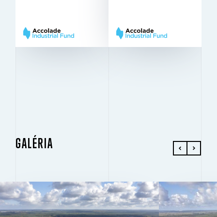
m
m
Very
Very
BREEAM
BREEAM
Good
Good
GALÉRIA