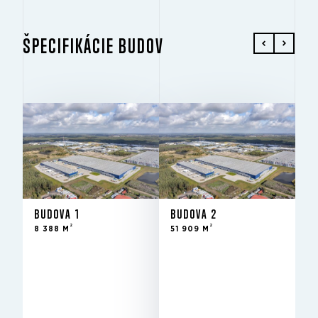
ŠPECIFIKÁCIE BUDOV
BUDOVA 1
BUDOVA 2
2
2
8 388 M
51 909 M
BUDOVA 1
BUDOVA 2
2
2
8 388 M
51 909 M
Prenajaté
Prenajaté
STAV
STAV
3Q 2021
3Q 2021
VO FONDE OD
VO FONDE OD
10 m
10 m
SVETLÁ VÝŠKA
SVETLÁ VÝŠKA
12 m × 24
12 m × 24
STĹPY
STĹPY