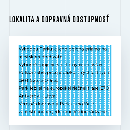
LOKALITA A DOPRAVNÁ DOSTUPNOSŤ
Výhodou Parku je jeho poloha priamo na
mestskom obchvate.
Výborné spojenie s ostatnými oblasťami
Poľska zabezpečuje blízkosť rýchlostných
ciest S25, S10 a S5.
Park leží aj na európskej riečnej trase E70
Antverpy – Litva.
Verejná doprava v Parku umožňuje
zamestnancom jednoduché dochádzanie.