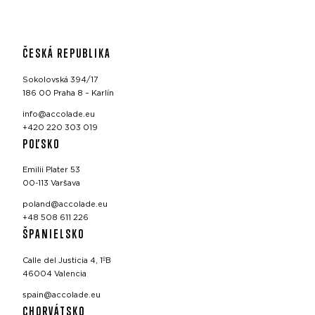
ČESKÁ REPUBLIKA
Sokolovská 394/17
186 00 Praha 8 – Karlín
info@accolade.eu
+420 220 303 019
POĽSKO
Emilii Plater 53
00-113 Varšava
poland@accolade.eu
+48 508 611 226
ŠPANIELSKO
Calle del Justicia 4, 1ºB
46004 Valencia
spain@accolade.eu
CHORVÁTSKO