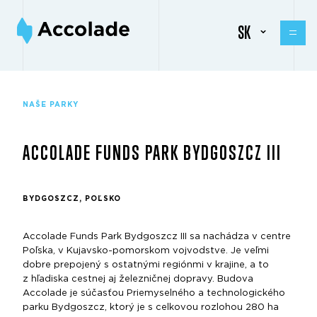
SK
NAŠE PARKY
ACCOLADE FUNDS PARK BYDGOSZCZ III
BYDGOSZCZ, POĽSKO
Accolade Funds Park Bydgoszcz III sa nachádza v centre
Poľska, v Kujavsko-pomorskom vojvodstve. Je veľmi
dobre prepojený s ostatnými regiónmi v krajine, a to
z hľadiska cestnej aj železničnej dopravy. Budova
Accolade je súčasťou Priemyselného a technologického
parku Bydgoszcz, ktorý je s celkovou rozlohou 280 ha