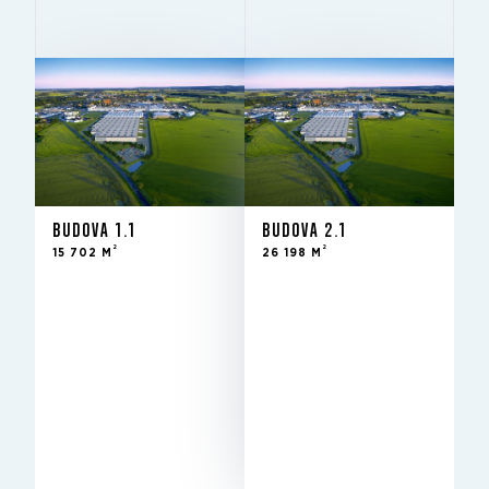
BUDOVA 1.1
BUDOVA 2.1
2
2
15 702 M
26 198 M
BUDOVA 1.1
BUDOVA 2.1
Na
STAV
2
2
15 702 M
26 198 M
prenájom -
novostavba
2
26 198 m
NA PRENÁJOM
14.5 m
SVETLÁ VÝŠKA
12x24
STĹPY
Excellent
BREEAM
NA PRENÁJOM
Prenajaté
STAV