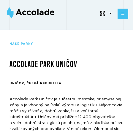
SK
NAŠE PARKY
ACCOLADE PARK UNIČOV
UNIČOV, ČESKÁ REPUBLIKA
Accolade Park Uničov je súčasťou mestskej priemyselnej
zóny a je vhodný na ľahkú výrobu a logistiku. Nájomcovia
môžu využívať aj dobrú vonkajšiu a vnútornú
infraštruktúru. Uničov má približne 12 400 obyvateľov
a veľmi dobrú strategickú polohu, najmä z hľadiska prílevu
kvalifikovaných pracovníkov. V neďalekom Olomouci sídli