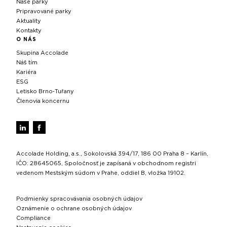
Naše parky
Pripravované parky
Aktuality
Kontakty
O NÁS
Skupina Accolade
Náš tím
Kariéra
ESG
Letisko Brno‑Tuřany
Členovia koncernu
Accolade Holding, a.s., Sokolovská 394/17, 186 00 Praha 8 – Karlín,
IČO: 28645065, Spoločnosť je zapísaná v obchodnom registri
vedenom Mestským súdom v Prahe, oddiel B, vložka 19102.
Podmienky spracovávania osobných údajov
Oznámenie o ochrane osobných údajov
Compliance