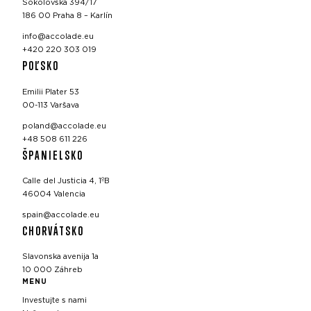
Sokolovská 394/17
186 00 Praha 8 – Karlín
info@accolade.eu
+420 220 303 019
POĽSKO
Emilii Plater 53
00-113 Varšava
poland@accolade.eu
+48 508 611 226
ŠPANIELSKO
Calle del Justicia 4, 1ºB
46004 Valencia
spain@accolade.eu
CHORVÁTSKO
Slavonska avenija 1a
10 000 Záhreb
MENU
Investujte s nami