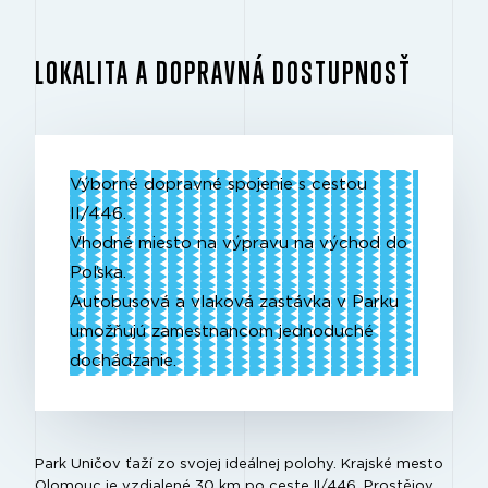
LOKALITA A DOPRAVNÁ DOSTUPNOSŤ
Výborné dopravné spojenie s cestou
II/446.
Vhodné miesto na výpravu na východ do
Poľska.
Autobusová a vlaková zastávka v Parku
umožňujú zamestnancom jednoduché
dochádzanie.
Park Uničov ťaží zo svojej ideálnej polohy. Krajské mesto
Olomouc je vzdialené 30 km po ceste II/446, Prostějov