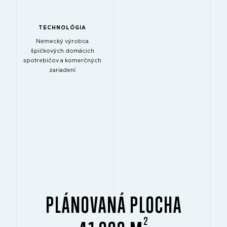
TECHNOLÓGIA
Nemecký výrobca
špičkových domácich
spotrebičov a komerčných
zariadení
PLÁNOVANÁ PLOCHA
2