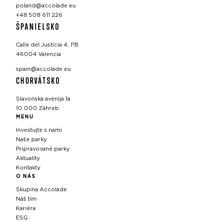
poland@accolade.eu
+48 508 611 226
ŠPANIELSKO
Calle del Justicia 4, 1ºB
46004 Valencia
spain@accolade.eu
CHORVÁTSKO
Slavonska avenija 1a
10 000 Záhreb
MENU
Investujte s nami
Naše parky
Pripravované parky
Aktuality
Kontakty
O NÁS
Skupina Accolade
Náš tím
Kariéra
ESG