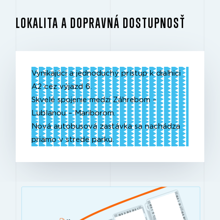
LOKALITA A DOPRAVNÁ DOSTUPNOSŤ
Vynikajúci a jednoduchý prístup k diaľnici
A2 cez výjazd 6.
Skvelé spojenie medzi Záhrebom –
Lublanou – Mariborom.
Nová autobusová zastávka sa nachádza
priamo v strede parku.