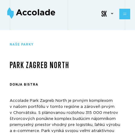
SK
NAŠE PARKY
PARK ZAGREB NORTH
DONJA BISTRA
Accolade Park Zagreb North je prvným komplexom
v našom portfóliu v tomto regióne a zároveň prvým
v Chorvátsku. S plánovanou rozlohou 315 000 metrov
štvorcových ponúkne komplex budúcim nájomníkom
priemyselný priestor vhodný pre logistiku, ľahkú výrobu
a e-commerce. Park vyniká svojou veľmi atraktívnou