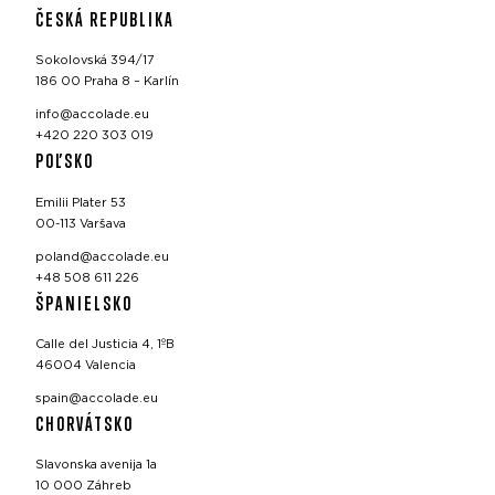
ČESKÁ REPUBLIKA
Sokolovská 394/17
186 00 Praha 8 – Karlín
info@accolade.eu
+420 220 303 019
POĽSKO
Emilii Plater 53
00-113 Varšava
poland@accolade.eu
+48 508 611 226
ŠPANIELSKO
Calle del Justicia 4, 1ºB
46004 Valencia
spain@accolade.eu
CHORVÁTSKO
Slavonska avenija 1a
10 000 Záhreb