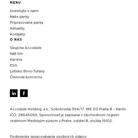
MENU
Investujte s nami
Naše parky
Pripravované parky
Aktuality
Kontakty
O NÁS
Skupina Accolade
Náš tím
Kariéra
ESG
Letisko Brno‑Tuřany
Členovia koncernu
Accolade Holding, a.s., Sokolovská 394/17, 186 00 Praha 8 – Karlín,
IČO: 28645065, Spoločnosť je zapísaná v obchodnom registri
vedenom Mestským súdom v Prahe, oddiel B, vložka 19102.
Podmienky spracovávania osobných údajov