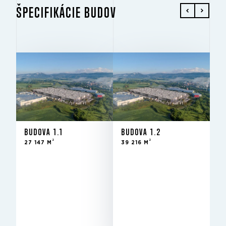
ŠPECIFIKÁCIE BUDOV
BUDOVA 1.1
BUDOVA 1.2
2
2
27 147 M
39 216 M
BUDOVA 1.1
BUDOVA 1.2
2
2
27 147 M
39 216 M
Na
STAV
prenájom -
novostavba
2
39 217 m
NA PRENÁJOM
10 m
SVETLÁ VÝŠKA
12x24
STĹPY
Prenajaté
STAV