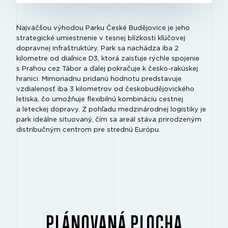
Najväčšou výhodou Parku České Budějovice je jeho
strategické umiestnenie v tesnej blízkosti kľúčovej
dopravnej infraštruktúry. Park sa nachádza iba 2
kilometre od diaľnice D3, ktorá zaisťuje rýchle spojenie
s Prahou cez Tábor a ďalej pokračuje k česko-rakúskej
hranici. Mimoriadnu pridanú hodnotu predstavuje
vzdialenosť iba 3 kilometrov od českobudějovického
letiska, čo umožňuje flexibilnú kombináciu cestnej
a leteckej dopravy. Z pohľadu medzinárodnej logistiky je
park ideálne situovaný, čím sa areál stáva prirodzeným
distribučným centrom pre strednú Európu.
PLÁNOVANÁ PLOCHA