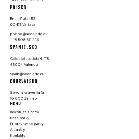
+420 220 303 019
POĽSKO
Emilii Plater 53
00-113 Varšava
poland@accolade.eu
+48 508 611 226
ŠPANIELSKO
Calle del Justicia 4, 1ºB
46004 Valencia
spain@accolade.eu
CHORVÁTSKO
Slavonska avenija 1a
10 000 Záhreb
MENU
Investujte s nami
Naše parky
Pripravované parky
Aktuality
Kontakty