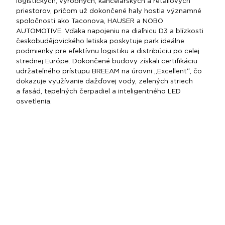
logistických, výrobných, kancelárskych a retailových
priestorov, pričom už dokončené haly hostia významné
spoločnosti ako Taconova, HAUSER a NOBO
AUTOMOTIVE. Vďaka napojeniu na diaľnicu D3 a blízkosti
českobudějovického letiska poskytuje park ideálne
podmienky pre efektívnu logistiku a distribúciu po celej
strednej Európe. Dokončené budovy získali certifikáciu
udržateľného prístupu BREEAM na úrovni „Excellent“, čo
dokazuje využívanie dažďovej vody, zelených striech
a fasád, tepelných čerpadiel a inteligentného LED
osvetlenia.