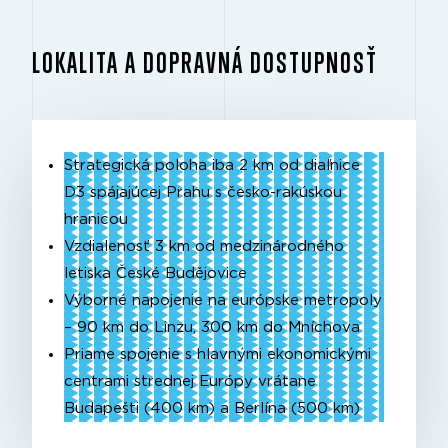
LOKALITA A DOPRAVNÁ DOSTUPNOSŤ
Strategická poloha iba 2 km od diaľnice
D3 spájajúcej Prahu s česko-rakúskou
hranicou
Vzdialenosť 3 km od medzinárodného
letiska České Budějovice
Výborné napojenie na európske metropoly
– 90 km do Linzu, 300 km do Mníchova
Priame spojenie s hlavnými ekonomickými
centrami strednej Európy vrátane
Budapešti (400 km) a Berlína (500 km)