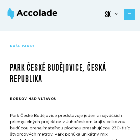
SK
NAŠE PARKY
PARK ČESKÉ BUDĚJOVICE, ČESKÁ
REPUBLIKA
BORŠOV NAD VLTAVOU
Park České Budějovice predstavuje jeden z najväčších
priemyselných projektov v Juhočeskom kraji s celkovou
budúcou prenajímateľnou plochou presahujúcou 230-tisíc
štvorcových metrov. Park ponúka unikátny mix