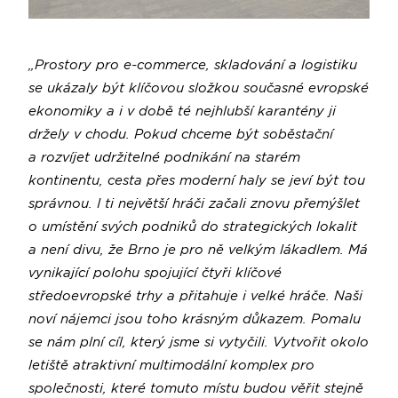
„Prostory pro e-commerce, skladování a logistiku
se ukázaly být klíčovou složkou současné evropské
ekonomiky a i v době té nejhlubší karantény ji
držely v chodu. Pokud chceme být soběstační
a rozvíjet udržitelné podnikání na starém
kontinentu, cesta přes moderní haly se jeví být tou
správnou. I ti největší hráči začali znovu přemýšlet
o umístění svých podniků do strategických lokalit
a není divu, že Brno je pro ně velkým lákadlem. Má
vynikající polohu spojující čtyři klíčové
středoevropské trhy a přitahuje i velké hráče. Naši
noví nájemci jsou toho krásným důkazem. Pomalu
se nám plní cíl, který jsme si vytyčili. Vytvořit okolo
letiště atraktivní multimodální komplex pro
společnosti, které tomuto místu budou věřit stejně