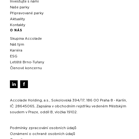
Investujte s námi
Naše parky
Připravované parky
Aktuality
Kontakty
O NÁS
Skupina Accolade
Náš tým
Kariéra
ESG
Letiště Brno‑Tuřany
Členové koncernu
Accolade Holding, a.s., Sokolovská 394/17, 186 00 Praha 8 - Karlín,
IČ: 28645065, Zapsána v obchodním rejstříku vedeném Městským
soudem v Praze, oddíl B, vložka 19102.
Podmínky zpracování osobních údajů
Oznámení o ochraně osobních údajů