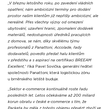
„V březnu letošního roku, po zavedení vládních
opatření, nám ambiciózní termíny pro dodání
prostor našim klientům již nepřišly ambiciózní, ale
nereálné. Přes všechny výzvy od omezení
ubytování, uzavření hranic, zpomalení dodávek
materiálů, nedostupnosti úředníků pracujících
z domova, se nám, díky skvělému týmu
profesionálů z Panattoni, Accolade, řady
dodavatelů, povedlo předat halu klientům
v předstihu a s aspirací na certifikaci BREEAM
Excellent,
“ říká Pavel Sovička, generální ředitel
společnosti Panattoni, která logistickou zónu
u brněnského letiště buduje.
„
Sektor e-commerce kontinuálně roste řadu
posledních let. Letos očekáváme až 200 miliard
korun obratu v české e-commerce s tím, že
Packeta by měla z tohoto objemu převézt zboží ve