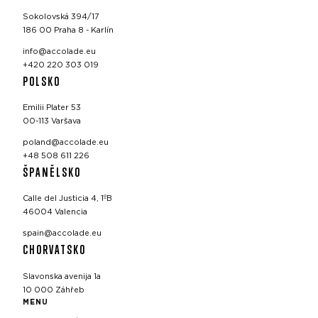
Sokolovská 394/17
186 00 Praha 8 - Karlín
info@accolade.eu
+420 220 303 019
POLSKO
Emilii Plater 53
00-113 Varšava
poland@accolade.eu
+48 508 611 226
ŠPANĚLSKO
Calle del Justicia 4, 1ºB
46004 Valencia
spain@accolade.eu
CHORVATSKO
Slavonska avenija 1a
10 000 Záhřeb
MENU