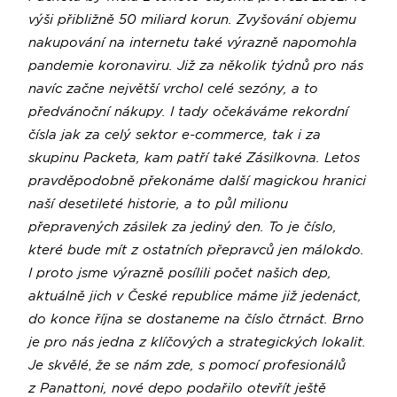
výši přibližně 50 miliard korun. Zvyšování objemu
nakupování na internetu také výrazně napomohla
pandemie koronaviru. Již za několik týdnů pro nás
navíc začne největší vrchol celé sezóny, a to
předvánoční nákupy. I tady očekáváme rekordní
čísla jak za celý sektor e-commerce, tak i za
skupinu Packeta, kam patří také Zásilkovna. Letos
pravděpodobně překonáme další magickou hranici
naší desetileté historie, a to půl milionu
přepravených zásilek za jediný den. To je číslo,
které bude mít z ostatních přepravců jen málokdo.
I proto jsme výrazně posílili počet našich dep,
aktuálně jich v České republice máme již jedenáct,
do konce října se dostaneme na číslo čtrnáct. Brno
je pro nás jedna z klíčových a strategických lokalit.
Je skvělé
,
že se nám zde, s pomocí profesionálů
z Panattoni, nové depo podařilo otevřít ještě