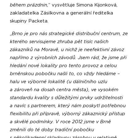
během prázdnin,
“ vysvětluje Simona Kijonková,
zakladatelka Zásilkovna a generální ředitelka
skupiny Packeta.
„
Brno je pro nás strategické distribuční centrum, ze
kterého servisujeme zhruba pět tisíc našich
zákazníků na Moravě, u nichž je neefektivní závoz
napřímo z výrobních závodů. Jsem rád, že jsme při
hledání nové lokality pro tento provoz a celou
brněnskou pobočku našli to, co vždy hledáme –
halu ve výborné lokalitě (u dálničního uzlu
a zároveň na dosah centra města), ve vysokém
standardu kvality s důležitými prvky udržitelnosti
a navíc s partnerem, který nám poskytl potřebnou
flexibilitu při přípravě, výborný zákaznický přístup
a skvělé podmínky. V roce 2012 jsme v Brně
změnili do té doby tradiční pobočku
s několikadenní skladovou zásobou v relativně