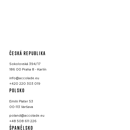
ČESKÁ REPUBLIKA
Sokolovská 394/17
186 00 Praha 8 - Karlín
info@accolade.eu
+420 220 303 019
POLSKO
Emilii Plater 53
00-113 Varšava
poland@accolade.eu
+48 508 611 226
ŠPANĚLSKO