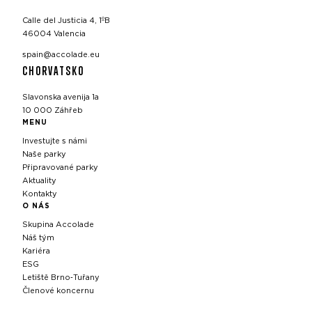
Calle del Justicia 4, 1ºB
46004 Valencia
spain@accolade.eu
CHORVATSKO
Slavonska avenija 1a
10 000 Záhřeb
MENU
Investujte s námi
Naše parky
Připravované parky
Aktuality
Kontakty
O NÁS
Skupina Accolade
Náš tým
Kariéra
ESG
Letiště Brno‑Tuřany
Členové koncernu