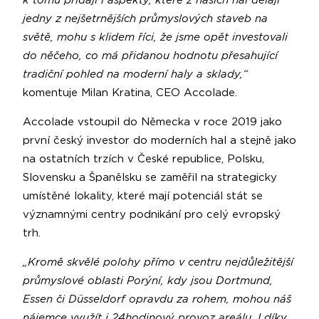
k tomu přidají i aspekty, které z našich hal dělají
jedny z nejšetrnějších průmyslových staveb na
světě, mohu s klidem říci, že jsme opět investovali
do něčeho, co má přidanou hodnotu přesahující
tradiční pohled na moderní haly a sklady,“
komentuje Milan Kratina, CEO Accolade.
Accolade vstoupil do Německa v roce 2019 jako
první český investor do moderních hal a stejně jako
na ostatních trzích v České republice, Polsku,
Slovensku a Španělsku se zaměřil na strategicky
umístěné lokality, které mají potenciál stát se
významnými centry podnikání pro celý evropský
trh.
„Kromě skvělé polohy přímo v centru nejdůležitější
průmyslové oblasti Porýní, kdy jsou Dortmund,
Essen či Düsseldorf opravdu za rohem, mohou náš
nájemce využít i 24hodinový provoz areálu. I díky