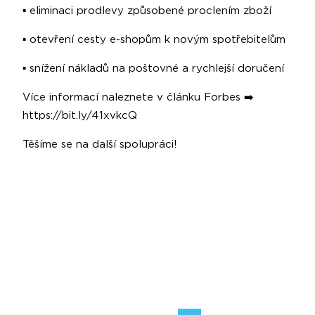
▪️ eliminaci prodlevy způsobené proclením zboží
▪️ otevření cesty e-shopům k novým spotřebitelům
▪️ snížení nákladů na poštovné a rychlejší doručení
Více informací naleznete v článku Forbes ➡️
https://bit.ly/41xvkcQ
Těšíme se na další spolupráci!