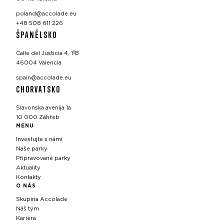
poland@accolade.eu
+48 508 611 226
ŠPANĚLSKO
Calle del Justicia 4, 1ºB
46004 Valencia
spain@accolade.eu
CHORVATSKO
Slavonska avenija 1a
10 000 Záhřeb
MENU
Investujte s námi
Naše parky
Připravované parky
Aktuality
Kontakty
O NÁS
Skupina Accolade
Náš tým
Kariéra