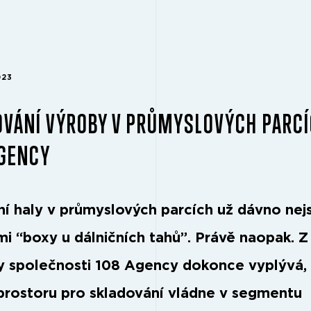
023
VÁNÍ VÝROBY V PRŮMYSLOVÝCH PARCÍ
AGENCY
í haly v průmyslových parcích už dávno nej
i “boxy u dálničních tahů”. Právě naopak. Z
y společnosti 108 Agency dokonce vyplývá,
prostoru pro skladování vládne v segmentu