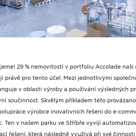
jeme! 29 % nemovitostí v portfoliu Accolade naši
jí právě pro tento účel. Mezi jednotlivými společ
unguje v oblasti výroby a používání výsledných p
ivní součinnost. Skvělým příkladem této provázanos
polupráce výrobce inovativních řešení do e-comm
. Ten v našem parku ve Stříbře vyvíjí automatizo
ací řešení, která následně využívá při své činnosti