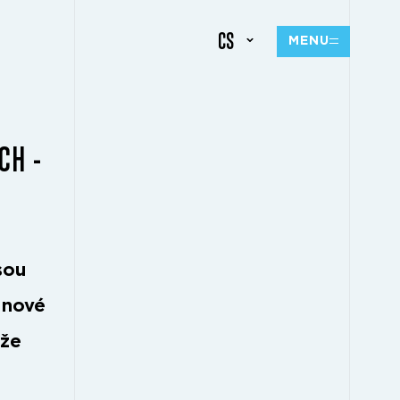
CS
MENU
CH -
sou
 nové
 že