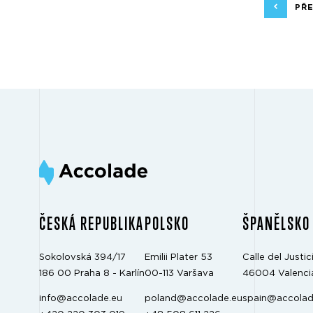
PŘ
ČESKÁ REPUBLIKA
POLSKO
ŠPANĚLSKO
Sokolovská 394/17
Emilii Plater 53
Calle del Justici
186 00 Praha 8 - Karlín
00-113 Varšava
46004 Valenci
info@accolade.eu
poland@accolade.eu
spain@accolad