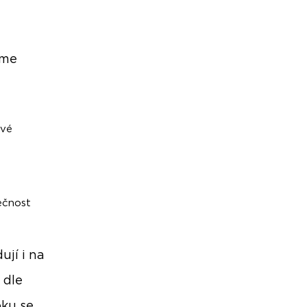
íme
ové
ečnost
ují i na
 dle
oku se