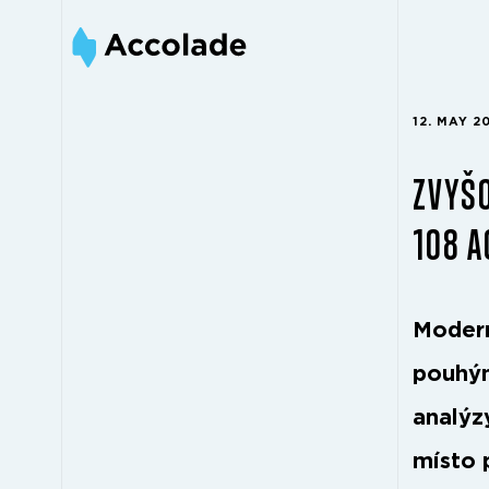
12. MAY 2
ZVYŠO
108 
Modern
pouhým
analýz
místo 