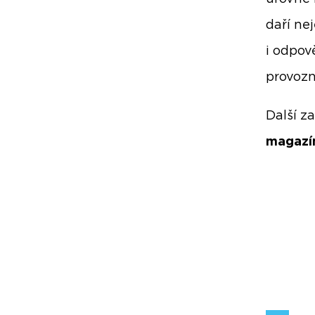
daří ne
i odpov
provozn
Další z
magazí