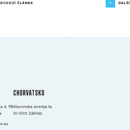
EDCHOZÍ ČLÁNEK
DALŠ
CHORVATSKO
a 4, 1ºB
Slavonska avenija 1a
a
10 000 Záhřeb
e.eu