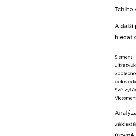
Tchibo 
A další
hledat 
Siemens H
ultrazvuk
Společno
polovodi
Své vytá
Viessman
Analýza
základě
úrovně 