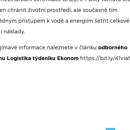
jen chránit životní prostředí, ale současně tím
ědným přístupem k vodě a energiím šetřit celkové
í náklady.
ajímavé informace naleznete v článku
odborného
nu Logistika týdeníku Ekonom
https://bit.ly/41vi