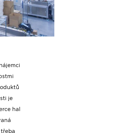
 nájemci
nostmi
roduktů
ti je
erce hal
vaná
 třeba