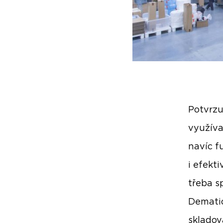
Potvrzu
využíva
navíc f
i efekt
třeba s
Dematic
skladov