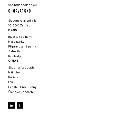
spain@accolade.eu
CHORVATSKO
Slavonska avenija 1a
10 000 Záhřeb
MENU
Investujte s námi
Naše parky
Připravované parky
Aktuality
Kontakty
O NÁS
Skupina Accolade
Náš tým
Kariéra
ESG
Letiště Brno‑Tuřany
Členové koncernu