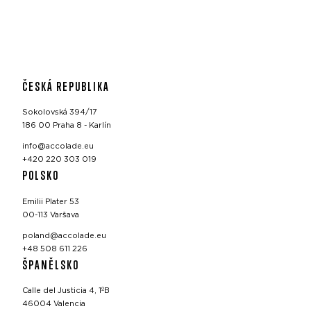
ČESKÁ REPUBLIKA
Sokolovská 394/17
186 00 Praha 8 - Karlín
info@accolade.eu
+420 220 303 019
POLSKO
Emilii Plater 53
00-113 Varšava
poland@accolade.eu
+48 508 611 226
ŠPANĚLSKO
Calle del Justicia 4, 1ºB
46004 Valencia