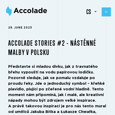
CS
28. JUNE 2023
ACCOLADE STORIES #2 - NÁSTĚNNÉ
MALBY V POLSKU
Představte si mladou dívku, jak z travnatého
břehu vypouští na vodu papírovou lodičku.
Pozorně sleduje, jak se pomalu vzdaluje po
proudu řeky. Jde o jednoduchý symbol – křehké
plavidlo, plující po zčeřené vodní hladině. Tento
moment nám připomíná, jak i malé, ale kreativní
nápady mohou být zdrojem velké inspirace.
A právě takovou inspirací je pro nás tento mural
od umělců Jakuba Bitka a Łukasze Chwałka,