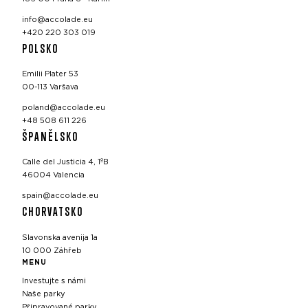
info@accolade.eu
+420 220 303 019
POLSKO
Emilii Plater 53
00-113 Varšava
poland@accolade.eu
+48 508 611 226
ŠPANĚLSKO
Calle del Justicia 4, 1ºB
46004 Valencia
spain@accolade.eu
CHORVATSKO
Slavonska avenija 1a
10 000 Záhřeb
MENU
Investujte s námi
Naše parky
Připravované parky