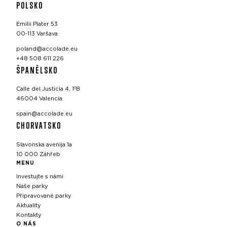
POLSKO
Emilii Plater 53
00-113 Varšava
poland@accolade.eu
+48 508 611 226
ŠPANĚLSKO
Calle del Justicia 4, 1ºB
46004 Valencia
spain@accolade.eu
CHORVATSKO
Slavonska avenija 1a
10 000 Záhřeb
MENU
Investujte s námi
Naše parky
Připravované parky
Aktuality
Kontakty
O NÁS