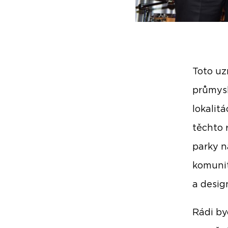
Toto uz
průmysl
lokalitá
těchto 
parky na
komunit
a desi
Rádi by