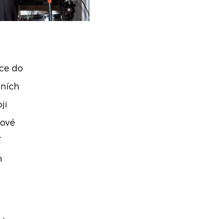
ice do
čních
ji
Nové
í
m