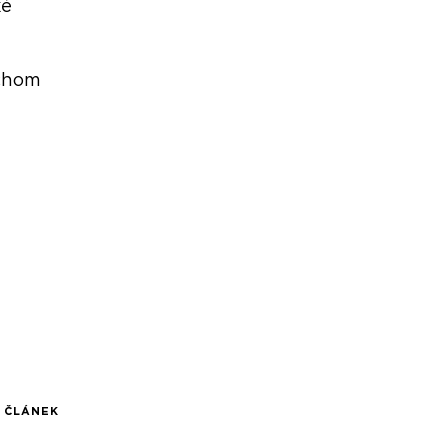
ké
ychom
Í ČLÁNEK