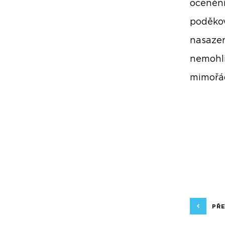
ocenění
poděkov
nasazen
nemohli
mimořád
PŘ