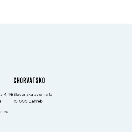
CHORVATSKO
a 4, 1ºB
Slavonska avenija 1a
a
10 000 Záhřeb
e.eu