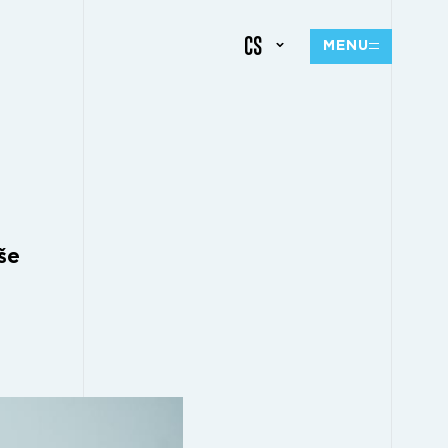
CS
MENU
še