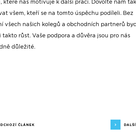
, které nás motivuje k další práci. Dovolte nám ta
at všem, kteří se na tomto úspěchu podíleli. Bez
í všech našich kolegů a obchodních partnerů b
 takto růst. Vaše podpora a důvěra jsou pro nás
ně důležité.
EDCHOZÍ ČLÁNEK
DALŠ