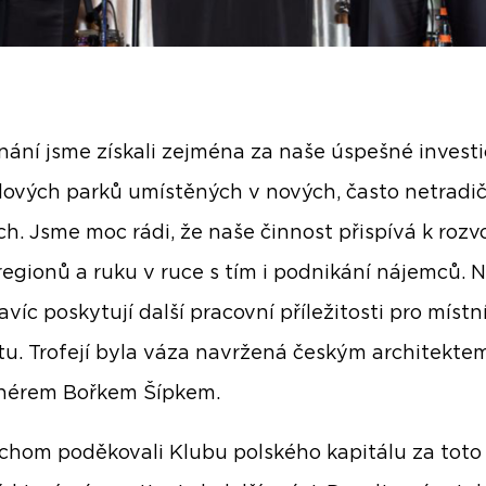
nání jsme získali zejména za naše úspešné invest
ových parků umístěných v nových, často netradi
ch. Jsme moc rádi, že naše činnost přispívá k rozvo
regionů a ruku v ruce s tím i podnikání nájemců. 
víc poskytují další pracovní příležitosti pro místn
u. Trofejí byla váza navržená českým architekte
gnérem Bořkem Šípkem.
chom poděkovali Klubu polského kapitálu za toto