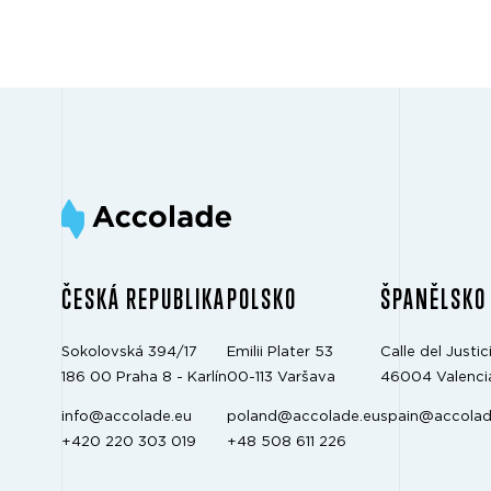
ČESKÁ REPUBLIKA
POLSKO
ŠPANĚLSKO
Sokolovská 394/17
Emilii Plater 53
Calle del Justici
186 00 Praha 8 - Karlín
00-113 Varšava
46004 Valenci
info@accolade.eu
poland@accolade.eu
spain@accolad
+420 220 303 019
+48 508 611 226