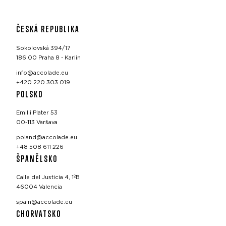
ČESKÁ REPUBLIKA
Sokolovská 394/17
186 00 Praha 8 - Karlín
info@accolade.eu
+420 220 303 019
POLSKO
Emilii Plater 53
00-113 Varšava
poland@accolade.eu
+48 508 611 226
ŠPANĚLSKO
Calle del Justicia 4, 1ºB
46004 Valencia
spain@accolade.eu
CHORVATSKO