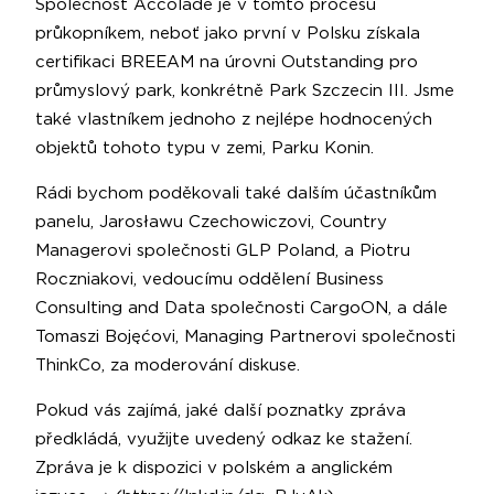
Společnost Accolade je v tomto procesu
průkopníkem, neboť jako první v Polsku získala
certifikaci BREEAM na úrovni Outstanding pro
průmyslový park, konkrétně Park Szczecin III. Jsme
také vlastníkem jednoho z nejlépe hodnocených
objektů tohoto typu v zemi, Parku Konin.
Rádi bychom poděkovali také dalším účastníkům
panelu, Jarosławu Czechowiczovi, Country
Managerovi společnosti GLP Poland, a Piotru
Roczniakovi, vedoucímu oddělení Business
Consulting and Data společnosti CargoON, a dále
Tomaszi Bojęćovi, Managing Partnerovi společnosti
ThinkCo, za moderování diskuse.
Pokud vás zajímá, jaké další poznatky zpráva
předkládá, využijte uvedený odkaz ke stažení.
Zpráva je k dispozici v polském a anglickém