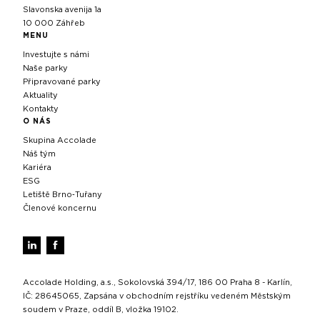
Slavonska avenija 1a
10 000 Záhřeb
MENU
Investujte s námi
Naše parky
Připravované parky
Aktuality
Kontakty
O NÁS
Skupina Accolade
Náš tým
Kariéra
ESG
Letiště Brno‑Tuřany
Členové koncernu
Accolade Holding, a.s., Sokolovská 394/17, 186 00 Praha 8 - Karlín,
IČ: 28645065, Zapsána v obchodním rejstříku vedeném Městským
soudem v Praze, oddíl B, vložka 19102.