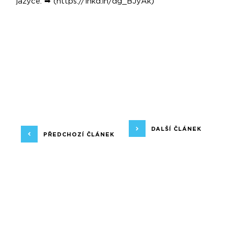
jazyce. ➡ (
https://lnkd.in/dg_BJyAk
)
DALŠÍ ČLÁNEK
PŘEDCHOZÍ ČLÁNEK