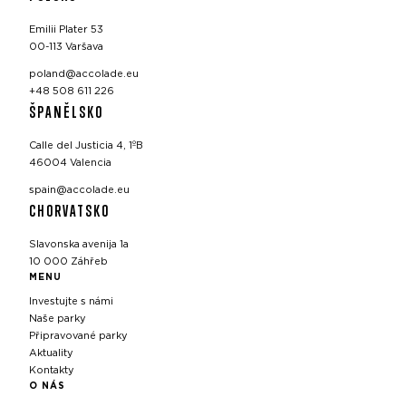
Emilii Plater 53
00-113 Varšava
poland@accolade.eu
+48 508 611 226
ŠPANĚLSKO
Calle del Justicia 4, 1ºB
46004 Valencia
spain@accolade.eu
CHORVATSKO
Slavonska avenija 1a
10 000 Záhřeb
MENU
Investujte s námi
Naše parky
Připravované parky
Aktuality
Kontakty
O NÁS