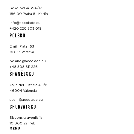
Sokolovská 394/17
186 00 Praha 8 - Karlín
info@accolade.eu
+420 220 303 019
POLSKO
Emilii Plater 53
00-113 Varšava
poland@accolade.eu
+48 508 611 226
ŠPANĚLSKO
Calle del Justicia 4, 1ºB
46004 Valencia
spain@accolade.eu
CHORVATSKO
Slavonska avenija 1a
10 000 Záhřeb
MENU