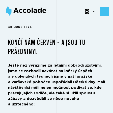
CS
30. JUNE 2024
KONČÍ NÁM ČERVEN – A JSOU TU
PRÁZDNINY!
Ještě než vyrazíme za letními dobrodružstvími,
jsme se rozhodli navázat na loňský úspěch
a v uplynulých týdnech jsme v naší pražské
a varšavské pobočce uspořádali Dětské dny. Malí
návštěvníci měli nejen možnost podívat se, kde
pracují jejich rodiče, ale také si užili spoustu
zábavy a dozvěděli se něco nového
a užitečného!