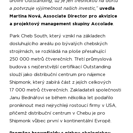
úrovni Outstanding, už je jen třešničkou na dortu
a potvrzuje výjimečnost našich investic,”
uvedla
Martina Nová, Associate Director pro akvizice
a projektový management skupiny Accolade
.
Park Cheb South, který vznikl na základech
dosluhujícího areálu po bývalých chebských
strojírnách, se rozkládá na ploše přesahující
250 000 metrů čtverečních. Třetí průmyslová
budova s nejčerstvější certifikací Outstanding
slouží jako distribuční centrum pro nájemce
Shipmonk, který zabírá část z jejích celkových
17 000 metrů čtverečních. Zakladateli společnosti
Janu Bednářovi se během několika let podařilo
proniknout mezi nejrychleji rostoucí firmy v USA,
přičemž distribuční centrum v Chebu je pro
Shipmonk vůbec první v kontinentální Evropě.