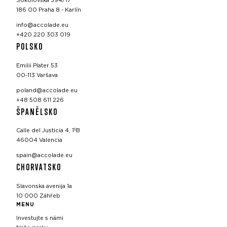
Sokolovská 394/17
186 00 Praha 8 - Karlín
info@accolade.eu
+420 220 303 019
POLSKO
Emilii Plater 53
00-113 Varšava
poland@accolade.eu
+48 508 611 226
ŠPANĚLSKO
Calle del Justicia 4, 1ºB
46004 Valencia
spain@accolade.eu
CHORVATSKO
Slavonska avenija 1a
10 000 Záhřeb
MENU
Investujte s námi