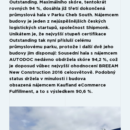
Outstanding. Maximálního skóre, tentokrát
rovných 94 %, dosáhla již třetí dokončená
průmyslová hala v Parku Cheb South. Nájemcem
budovy je jeden z nejúspěšnějších českých
logistických startupů, společnost Shipmonk.
Unikátem je, že nejvyšší stupeň certifikace
Outstanding tak nyní přísluší celému
průmyslovému parku, protože i další dvě jeho
budovy jím disponují: Sousední hala s nájemcem
AUTODOC nedávno obdržela skóre 94,2 %, což
je doposud vůbec nejvyšší ohodnocení BREEAM
New Construction 2016 celosvětově. Podobný
status držela v minulosti i budova
obsazená nájemcem Kaufland eCommerce
Fulfillment, a to s výsledkem 90,6 %.