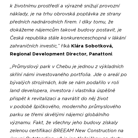
k životnímu prostředí a výrazně snižují provozní
náklady, je na trhu obrovská poptávka ze strany
předních nadnárodních firem. I díky tomu, že
dokážeme nájemcům takové budovy postavit, je
Česká republika stále konkurenceschopná v lákání
zahraničních investic,”
říká
Klára Sobotková,
Regional Development Director, Panattoni
.
„Průmyslový park v Chebu je jednou z výkladních
skříní námi investovaného portfolia. Jde o areál po
bývalých strojírnách, kde se nám podařilo v roli
land developera, investora i vlastníka úspěšně
přispět k revitalizaci a navrátit do něj život
v podobě špičkového, moderního průmyslového
parku se třemi skvělými nájemci globálního
významu. Fakt, že všechny jeho budovy získaly
zelenou certifikaci BREEAM New Construction na