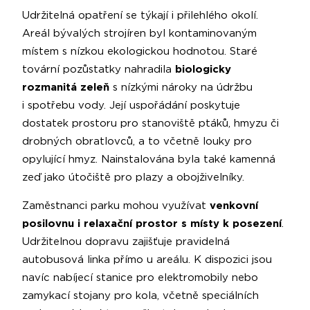
Udržitelná opatření se týkají i přilehlého okolí.
Areál bývalých strojíren byl kontaminovaným
místem s nízkou ekologickou hodnotou. Staré
tovární pozůstatky nahradila
biologicky
rozmanitá zeleň
s nízkými nároky na údržbu
i spotřebu vody. Její uspořádání poskytuje
dostatek prostoru pro stanoviště ptáků, hmyzu či
drobných obratlovců, a to včetně louky pro
opylující hmyz. Nainstalována byla také kamenná
zeď jako útočiště pro plazy a obojživelníky.
Zaměstnanci parku mohou využívat
venkovní
posilovnu i relaxační prostor s místy k posezení
.
Udržitelnou dopravu zajišťuje pravidelná
autobusová linka přímo u areálu. K dispozici jsou
navíc nabíjecí stanice pro elektromobily nebo
zamykací stojany pro kola, včetně speciálních