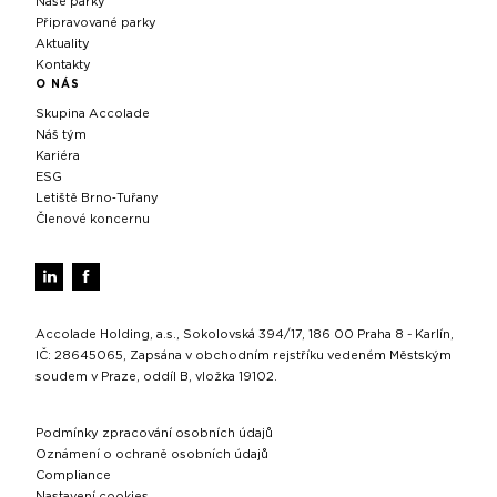
Naše parky
Připravované parky
Aktuality
Kontakty
O NÁS
Skupina Accolade
Náš tým
Kariéra
ESG
Letiště Brno‑Tuřany
Členové koncernu
Accolade Holding, a.s., Sokolovská 394/17, 186 00 Praha 8 - Karlín,
IČ: 28645065, Zapsána v obchodním rejstříku vedeném Městským
soudem v Praze, oddíl B, vložka 19102.
Podmínky zpracování osobních údajů
Oznámení o ochraně osobních údajů
Compliance
Nastavení cookies