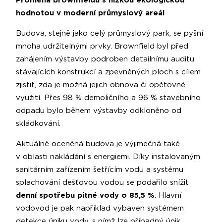
Proměna brownfieldu s nízkou ekologickou
hodnotou v moderní průmyslový areál
Budova, stejně jako celý průmyslový park, se pyšní
mnoha udržitelnými prvky. Brownfield byl před
zahájením výstavby podroben detailnímu auditu
stávajících konstrukcí a zpevněných ploch s cílem
zjistit, zda je možná jejich obnova či opětovné
využití. Přes 98 % demoličního a 96 % stavebního
odpadu bylo během výstavby odkloněno od
skládkování.
Aktuálně oceněná budova je výjimečná také
v oblasti nakládání s energiemi. Díky instalovaným
sanitárním zařízením šetřícím vodu a systému
splachování dešťovou vodou se podařilo snížit
denní spotřebu pitné vody o 85,5 %
. Hlavní
vodovod je pak například vybaven systémem
detekce úniku vody, s nímž lze případný únik