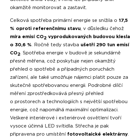
okamžitě monitorovat a zastavit.
Celková spotřeba primární energie se snížila o
17,5
% oproti referenčnímu stavu
, v důsledku čehož
míra emisí CO
vyprodukovaných budovou klesla
2
o 30,6 %
. Ročně tedy stavba
ušetří 290 tun emisí
CO
. Spotřeba energie v budově je sekundárně
2
přesně měřena, což poskytuje nejen okamžitý
přehled o spotřebě a případných poruchách
zařízení, ale také umožňuje nájemci platit pouze za
skutečně spotřebovanou energii. Podrobné dílčí
měření zprostředkovává přesný přehled
o prostorech a technologiích s největší spotřebou
energie, což napomáhá maximální optimalizaci.
Veškeré interiérové i exteriérové osvětlení tvoří
vysoce účinná LED svítidla. Střecha je pak
připravena pro umístění
fotovoltaické elektrárny
.