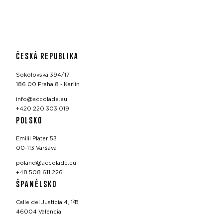
ČESKÁ REPUBLIKA
Sokolovská 394/17
186 00 Praha 8 - Karlín
info@accolade.eu
+420 220 303 019
POLSKO
Emilii Plater 53
00-113 Varšava
poland@accolade.eu
+48 508 611 226
ŠPANĚLSKO
Calle del Justicia 4, 1ºB
46004 Valencia