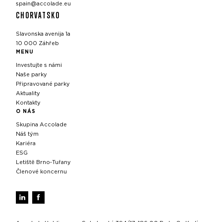
spain@accolade.eu
CHORVATSKO
Slavonska avenija 1a
10 000 Záhřeb
MENU
Investujte s námi
Naše parky
Připravované parky
Aktuality
Kontakty
O NÁS
Skupina Accolade
Náš tým
Kariéra
ESG
Letiště Brno‑Tuřany
Členové koncernu