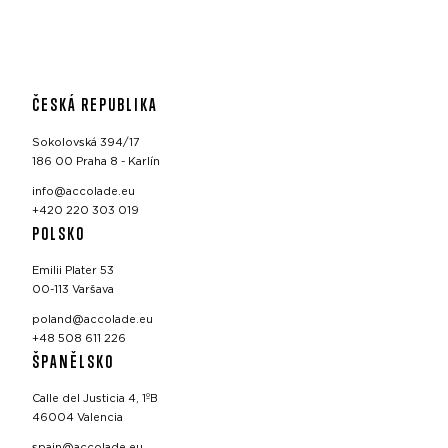
ČESKÁ REPUBLIKA
Sokolovská 394/17
186 00 Praha 8 - Karlín
info@accolade.eu
+420 220 303 019
POLSKO
Emilii Plater 53
00-113 Varšava
poland@accolade.eu
+48 508 611 226
ŠPANĚLSKO
Calle del Justicia 4, 1ºB
46004 Valencia
spain@accolade.eu