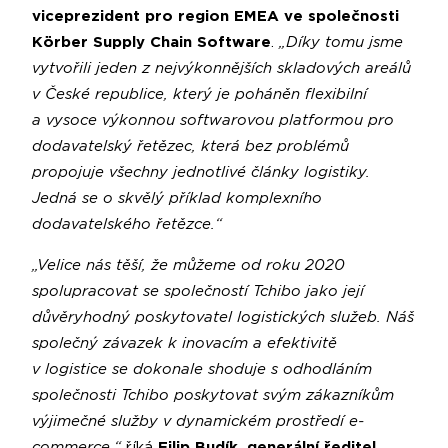
viceprezident pro region EMEA ve společnosti
Körber Supply Chain Software
.
„Díky tomu jsme
vytvořili jeden z nejvýkonnějších skladových areálů
v České republice, který je poháněn flexibilní
a vysoce výkonnou softwarovou platformou pro
dodavatelský řetězec, která bez problémů
propojuje všechny jednotlivé články logistiky.
Jedná se o skvělý příklad komplexního
dodavatelského řetězce.“
„Velice nás těší, že můžeme od roku 2020
spolupracovat se společností Tchibo jako její
důvěryhodný poskytovatel logistických služeb. Náš
společný závazek k inovacím a efektivitě
v logistice se dokonale shoduje s odhodláním
společnosti Tchibo poskytovat svým zákazníkům
výjimečné služby v dynamickém prostředí e-
commerce,“
říká
Filip Budík, generální ředitel