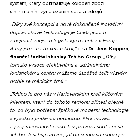
systém, který optimalizuje koloběh zboží
s minimálním vynaložením času a zdrojů.
„Díky své koncepci a nově dokončené inovativní
dopravníkové technologii je Cheb jedním
z nejmodernějších logistických center v Evropě.
A my jsme na to velice hrdí,“
říká
Dr. Jens Köppen,
finanční ředitel skupiny Tchibo Group
.
„Díky
tomuto vysoce efektivnímu a udržitelnému
logistickému centru můžeme úspěšně čelit výzvám
rychle se měnících trhů.“
„Tchibo je pro nás v Karlovarském kraji klíčovým
klientem, který do tohoto regionu přinesl přesně
to, co bylo potřeba: špičkové moderní technologie
s vysokou přidanou hodnotou. Míra inovací
a propracovanost činností v provozu společnosti
Tchibo dosahují úrovně, jakou si možná mnozí při