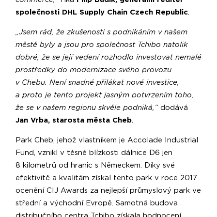
společnosti DHL Supply Chain Czech Republic
.
„Jsem rád, že zkušenosti s podnikáním v našem
městě byly a jsou pro společnost Tchibo natolik
dobré, že se její vedení rozhodlo investovat nemalé
prostředky do modernizace svého provozu
v Chebu. Není snadné přilákat nové investice,
a proto je tento projekt jasným potvrzením toho,
že se v našem regionu skvěle podniká,“
dodává
Jan Vrba, starosta města Cheb
.
Park Cheb, jehož vlastníkem je Accolade Industrial
Fund, vznikl v těsné blízkosti dálnice D6 jen
8 kilometrů od hranic s Německem. Díky své
efektivitě a kvalitám získal tento park v roce 2017
ocenění CIJ Awards za nejlepší průmyslový park ve
střední a východní Evropě. Samotná budova
distribučního centra Tchibo získala hodnocení