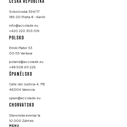
ČESKÁ REPUBLIKA
Sokolovská 394/17
186 00 Praha 8 - Karlín
info@accolade.eu
+420 220 303 019
POLSKO
Emilii Plater 53
00-113 Varšava
poland@accolade.eu
+48 508 611 226
ŠPANĚLSKO
Calle del Justicia 4, 1ºB
46004 Valencia
spain@accolade.eu
CHORVATSKO
Slavonska avenija 1a
10 000 Záhřeb
MENU