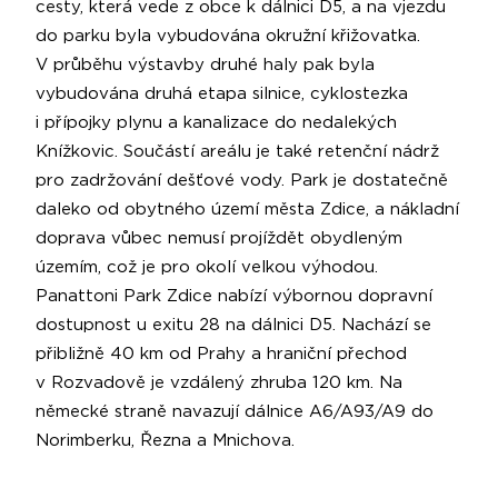
cesty, která vede z obce k dálnici D5, a na vjezdu
do parku byla vybudována okružní křižovatka.
V průběhu výstavby druhé haly pak byla
vybudována druhá etapa silnice, cyklostezka
i přípojky plynu a kanalizace do nedalekých
Knížkovic. Součástí areálu je také retenční nádrž
pro zadržování dešťové vody. Park je dostatečně
daleko od obytného území města Zdice, a nákladní
doprava vůbec nemusí projíždět obydleným
územím, což je pro okolí velkou výhodou.
Panattoni Park Zdice nabízí výbornou dopravní
dostupnost u exitu 28 na dálnici D5. Nachází se
přibližně 40 km od Prahy a hraniční přechod
v Rozvadově je vzdálený zhruba 120 km. Na
německé straně navazují dálnice A6/A93/A9 do
Norimberku, Řezna a Mnichova.