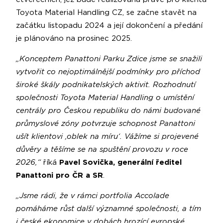
Toyota Material Handling CZ, se začne stavět na
začátku listopadu 2024 a její dokončení a předání
je plánováno na prosinec 2025.
„Konceptem Panattoni Parku Zdice jsme se snažili
vytvořit co nejoptimálnější podmínky pro příchod
široké škály podnikatelských aktivit. Rozhodnutí
společnosti Toyota Material Handling o umístění
centrály pro Českou republiku do námi budované
průmyslové zóny potvrzuje schopnost Panattoni
ušít klientovi ‚oblek na míru‘. Vážíme si projevené
důvěry a těšíme se na spuštění provozu v roce
2026,“
říká
Pavel Sovička, generální ředitel
Panattoni pro ČR a SR
.
„Jsme rádi, že v rámci portfolia Accolade
pomáháme růst další významné společnosti, a tím
i české ekonomice v dobách hrozící evropské