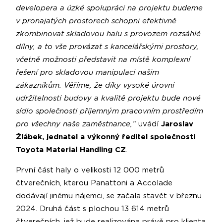
developera a úzké spolupráci na projektu budeme
v pronajatých prostorech schopni efektivně
zkombinovat skladovou halu s provozem rozsáhlé
dílny, a to vše provázat s kancelářskými prostory,
včetně možnosti představit na místě komplexní
řešení pro skladovou manipulaci našim
zákazníkům. Věříme, že díky vysoké úrovni
udržitelnosti budovy a kvalitě projektu bude nové
sídlo společnosti příjemným pracovním prostředím
pro všechny naše zaměstnance,“
uvádí
Jaroslav
Žlábek,
jednatel a výkonný ředitel společnosti
Toyota Material Handling CZ
.
První část haly o velikosti 12 000 metrů
čtverečních, kterou Panattoni a Accolade
dodávají jinému nájemci, se začala stavět v březnu
2024. Druhá část s plochou 13 614 metrů
čtverečních, jež bude realizována právě pro klienta