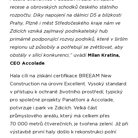
recese a obrovských schodků českého státního
rozpočtu. Díky napojení na dálnici D5 a blízkosti
Prahy, Plzně i měst Středočeského kraje nám ve
Zdicích vzniká zajímavý podnikatelský hub
primárně podporující rozvoj podniků, které v širším
regionu už působily a potřebují se zvětšovat, aby
obstály v sílící konkurenci,“
uvádí
Milan Kratina,
CEO Accolade
.
Hala cílí na získání certifikace BREEAM New
Construction na úrovni Excellent. Vysoký standard
v přístupu k ochraně životního prostředí, typický
pro společné projekty Panattoni a Accolade,
potvrzuje i park ve Zdicích. Velká část
průmyslového areálu, který má celkem přes
70 000 metrů čtverečních, je tvořena zelení. Již při
výstavbě první haly došlo k rekonstrukci polní