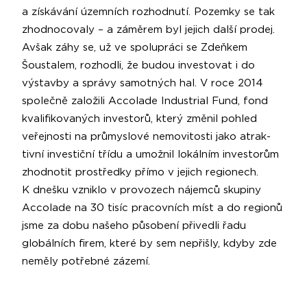
a získávání územních rozhodnutí. Pozemky se tak
zhodnocova­ly – a záměrem byl jejich další prodej.
Avšak záhy se, už ve spolu­práci se Zdeňkem
Šoustalem, rozhodli, že budou investovat i do
výstavby a správy samotných hal. V roce 2014
společně založili Accolade Industrial Fund, fond
kvalifikovaných investorů, který změnil pohled
veřejnosti na průmyslové nemovitosti jako atrak­
tivní investiční třídu a umožnil lokálním investorům
zhodnotit prostředky přímo v jejich regionech.
K dnešku vzniklo v provo­zech nájemců skupiny
Accolade na 30 tisíc pracovních míst a do regionů
jsme za dobu našeho působení přivedli řadu
globálních firem, které by sem nepřišly, kdyby zde
neměly potřebné zázemí.