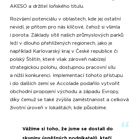
AKESO a držitel loňského titulu.
Rozvíjení potenciálu v oblastech, kde jej ostatní
nevidí, je při­tom pro nás klíčové, čehož si všimla
i porota. Základy sítě našich průmyslových parků
leží v dlouho přehlížených regionech, jako je
například Karlovarský kraj v České republice či
polský Štětín, které však zároveň nabízejí
strategickou polohu, dostupnou pra­covní sílu
a nižší konkurenci. Implementací tohoto přístupu
i do dalších zemí se Accolade podařilo vytvořit
obchodní propojení východu a západu Evropy,
díky čemuž se také zvýšila zaměstna­nost a celková
životní úroveň v lokalitách, kde působíme.
Vážíme si toho, že jsme se dostali do
skupiny úspěšných podnikatelů, kteří