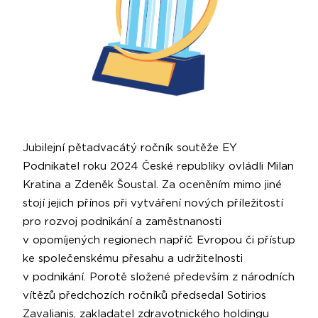
Jubilejní pětadvacátý ročník soutěže EY
Podnikatel roku 2024 České republiky ovládli Milan
Kratina a Zdeněk Šoustal. Za oceně­ním mimo jiné
stojí jejich přínos při vytváření nových příležitostí
pro rozvoj podnikání a zaměstnanosti
v opomíjených regionech napříč Evropou či přístup
ke společenskému přesahu a udržitel­nosti
v podnikání. Porotě složené především z národních
vítězů předchozích ročníků předsedal Sotirios
Zavalianis, zakladatel zdravotnického holdingu