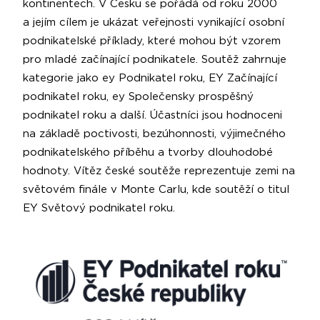
kontinen­tech. V Česku se pořádá od roku 2000
a je­jím cílem je ukázat veřejnosti vynikající osobní
podnikatelské příklady, které mo­hou být vzorem
pro mladé začínající podnikatele. Soutěž zahrnuje
kategorie jako ey Podnikatel roku, EY Začínající
podnikatel roku, ey Společensky prospěšný
podnika­tel roku a další. Účastníci jsou hodnoceni
na základě poctivosti, bezúhonnos­ti, výjimečného
podnikatelského příběhu a tvorby dlouhodobé
hodnoty. Vítěz české soutěže reprezentuje zemi na
světo­vém finále v Monte Carlu, kde soutěží o titul
EY Svě­tový podnikatel roku.