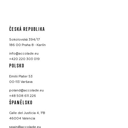
ČESKÁ REPUBLIKA
Sokolovská 394/17
186 00 Praha 8 - Karlín
info@accolade.eu
+420 220 303 019
POLSKO
Emilii Plater 53
00-113 Varšava
poland@accolade.eu
+48 508 611 226
ŠPANĚLSKO
Calle del Justicia 4, 1ºB
46004 Valencia
spain@accolade.eu