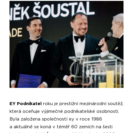
EY Podnikatel
roku je prestižní me­zinárodní soutěž,
která oceňuje výjimeč­né podnikatelské osobnosti.
Byla založe­na společností ey v roce 1986
a aktuálně se koná v téměř 60 zemích na šesti