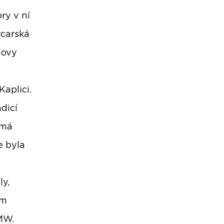
ry v ní
ýcarská
dovy
aplici.
dicí
ímá
e byla
ly,
ém
MW.