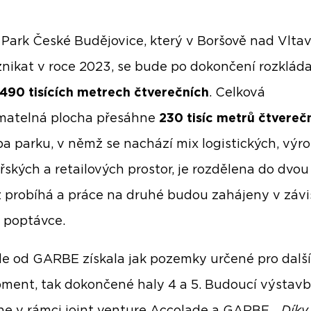
ark České Budějovice, který v Boršově nad Vlta
znikat v roce 2023, se bude po dokončení rozklád
490 tisících metrech čtverečních
. Celková
matelná plocha přesáhne
230 tisíc metrů čtvereč
a parku, v němž se nachází mix logistických, výro
řských a retailových prostor, je rozdělena do dvou 
iž probíhá a práce na druhé budou zahájeny v závis
í poptávce.
e od GARBE získala jak pozemky určené pro další
ment, tak dokončené haly 4 a 5. Budoucí výstav