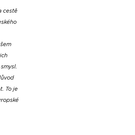
a cestě
českého
našem
ich
 smysl.
důvod
t. To je
evropské