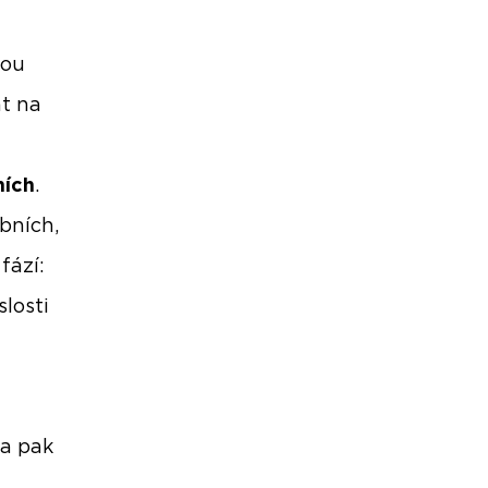
vou
at na
ních
.
bních,
fází:
losti
ba pak