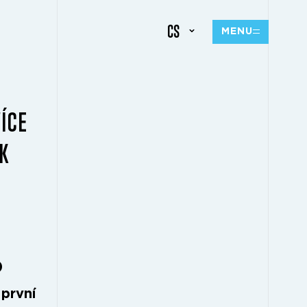
CS
MENU
VÍCE
RK
)
první