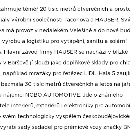
zahrnuje téměř 20 tisíc metrů čtverečních a prosto
ajaly výrobní společnosti Taconova a HAUSER. Šv
a má provoz v nedalekém Velešíně a do nové bu
 výrobu a logistiku pro vytápění, sanitu a solární
. Hlavní závod firmy HAUSER se nachází v blízké K
y v Boršově jí slouží jako doplňkové sklady pro chla
í, například mrazáky pro řetězec LIDL. Hala 5 zauj
 bezmála 30 tisíc metrů čtverečních a letos na jař
a nájemci NOBO AUTOMOTIVE. Jde o známého
ele interiérů, exteriérů i elektroniky pro automobi
e svém technologicky vyspělém českobudějovick
vyrábí sady sedadel pro prémiové vozy značky B