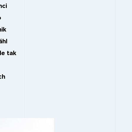
mci
o
nik
áhl
de tak
ch