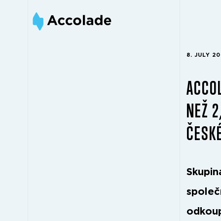
8. JULY 2
ACCOL
NEŽ 2
ČESKÉ
Skupin
společ
odkoup