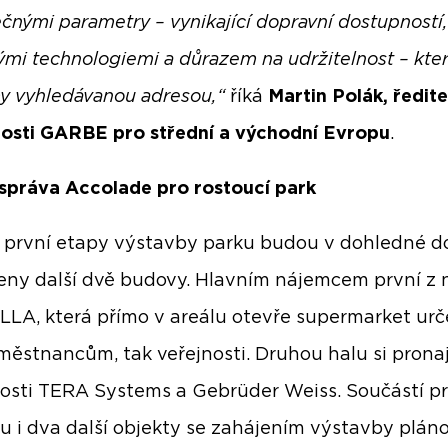
ečnými parametry – vynikající dopravní dostupností,
ými technologiemi a důrazem na udržitelnost – kte
my vyhledávanou adresou,“
říká
Martin Polák, ředite
osti GARBE pro střední a východní Evropu
.
 správa Accolade pro rostoucí park
 první etapy výstavby parku budou v dohledné d
ny další dvě budovy. Hlavním nájemcem první z 
LLA, která přímo v areálu otevře supermarket urč
městnancům, tak veřejnosti. Druhou halu si pron
osti TERA Systems a Gebrüder Weiss. Součástí pr
ou i dva další objekty se zahájením výstavby plá