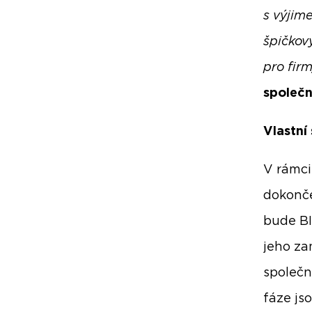
s výjim
špičkov
pro fir
společn
Vlastní
V rámci
dokonče
bude BI
jeho za
společn
fáze js