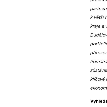
proběhn
partners
k větší
kraje a
Budějov
portfol
přirozen
Pomáhám
zůstávat
klíčové
ekonomi
Vyhledá