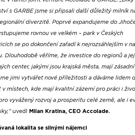
e v rámci joint venture Accolade a GARBE.
„Díky
tví s GARBE jsme si připsali další důležitý milník n
 regionální diverzitě. Poprvé expandujeme do Jiho
 vstupujeme rovnou ve velkém – park v Českých
icích se po dokončení zařadí k nejrozsáhlejším v 
iu. Dlouhodobě věříme, že investice do regionů a jej
ých center, jakými jsou krajská města, mají zásadní
e jimi vytvářet nové příležitosti a dáváme lidem 
 v místech, kde mají kvalitní zázemí pro práci i živo
 pro vyvážený rozvoj a prosperitu celé země, ale i 
ky,“
uvedl
Milan Kratina, CEO Accolade.
vaná lokalita se silnými nájemci