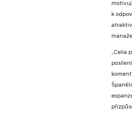
motivuj
k odpov
atrakti
manažer
„Celia p
posílen
komentu
Španěls
expanze
přizpůs