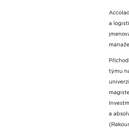
Accolad
a logis
jmenová
manažer
Příchod
týmu na
univerz
magiste
Investm
a absol
(Rakous