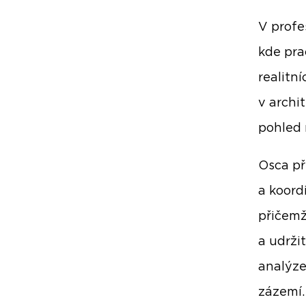
V profe
kde pra
realitn
v archit
pohled 
Osca př
a koord
přičemž
a udržit
analýze
zázemí.