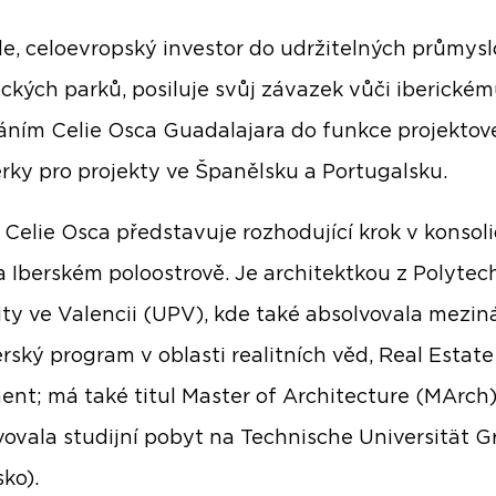
e, celoevropský investor do udržitelných průmys
tických parků, posiluje svůj závazek vůči iberické
ním Celie Osca Guadalajara do funkce projektov
ky pro projekty ve Španělsku a Portugalsku.
 Celie Osca představuje rozhodující krok v konsoli
 Iberském poloostrově. Je architektkou z Polytec
ity ve Valencii (UPV), kde také absolvovala mezin
rský program v oblasti realitních věd, Real Estate
ent; má také titul Master of Architecture (MArch
vovala studijní pobyt na Technische Universität G
ko).