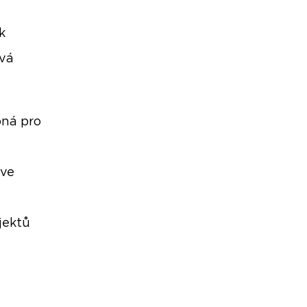
k
ová
bná pro
 ve
jektů