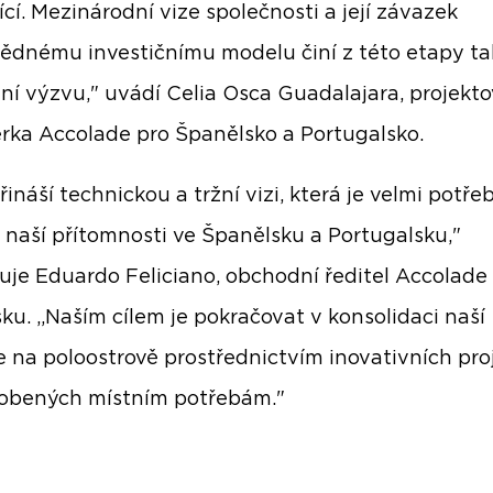
ící. Mezinárodní vize společnosti a její závazek
ědnému investičnímu modelu činí z této etapy ta
vní výzvu," uvádí Celia Osca Guadalajara, projekt
ka Accolade pro Španělsko a Portugalsko.
řináší technickou a tržní vizi, která je velmi potře
í naší přítomnosti ve Španělsku a Portugalsku,"
je Eduardo Feliciano, obchodní ředitel Accolade
ku. „Naším cílem je pokračovat v konsolidaci naší
 na poloostrově prostřednictvím inovativních pro
obených místním potřebám."