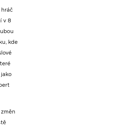
 hráč
í v 8
rubou
ku, kde
slové
které
 jako
bert
ě změn
ště