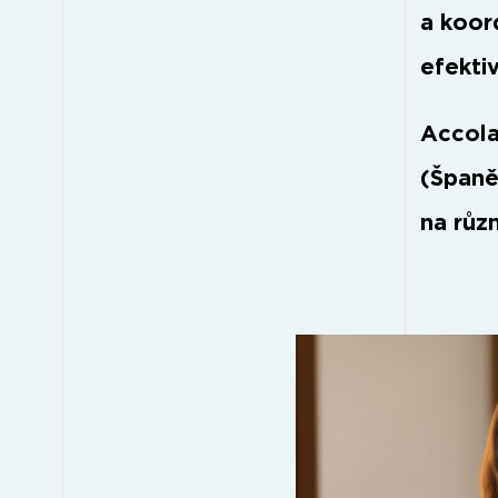
a koor
efektiv
Accola
(Španě
na růz