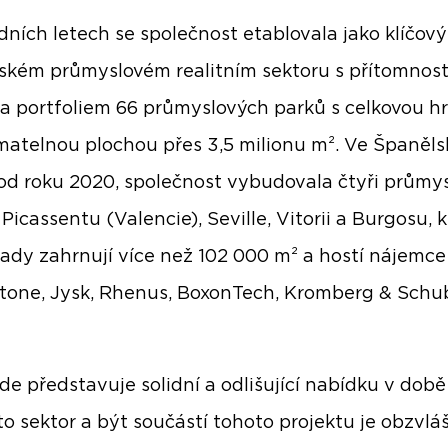
dních letech se společnost etablovala jako klíčový
ském průmyslovém realitním sektoru s přítomnost
a portfoliem 66 průmyslových parků s celkovou h
matelnou plochou přes 3,5 milionu m². Ve Španěls
od roku 2020, společnost vybudovala čtyři průmy
Picassentu (Valencie), Seville, Vitorii a Burgosu, 
dy zahrnují více než 102 000 m² a hostí nájemce
tone, Jysk, Rhenus, BoxonTech, Kromberg & Schu
de představuje solidní a odlišující nabídku v dob
to sektor a být součástí tohoto projektu je obzvlá