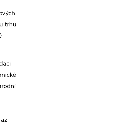
lových
mu trhu
é
daci
hnické
árodní
)
raz