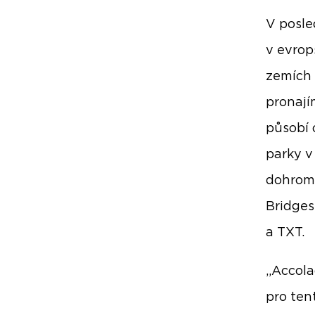
V posle
v evrop
zemích 
pronají
působí 
parky v 
dohroma
Bridges
a TXT.
„Accola
pro ten