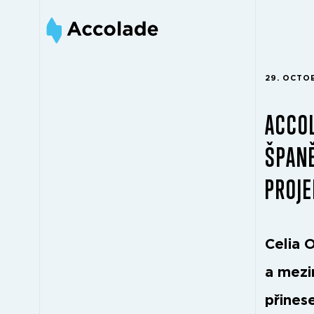
29. OCTO
ACCOL
ŠPANĚ
PROJ
Celia 
a mezi
přinese