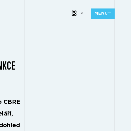
CS
MENU
NKCE
ko CBRE
láří,
 dohled