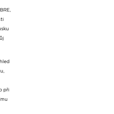
CBRE,
ti
usku
ůj
ohled
u,
o při
nímu