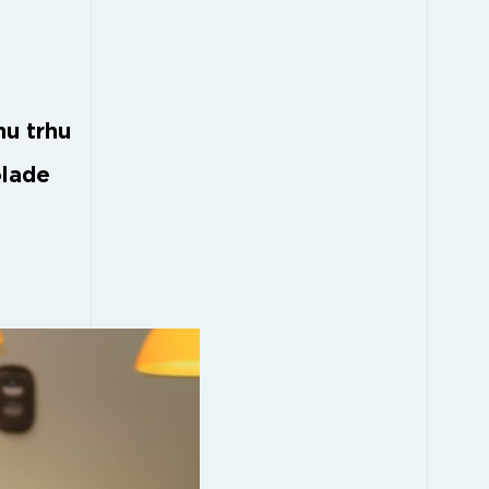
mu trhu
olade