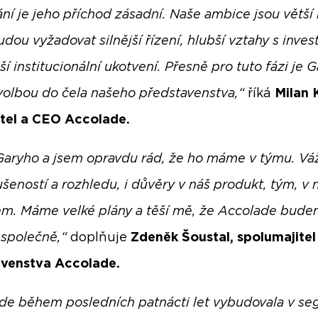
ní je jeho příchod zásadní. Naše ambice jsou větší
udou vyžadovat silnější řízení, hlubší vztahy s inves
ší institucionální ukotvení. Přesně pro tuto fázi je G
 volbou do čela našeho představenstva,“
říká
Milan 
tel a CEO Accolade.
Garyho a jsem opravdu rád, že ho máme v týmu. Váž
šeností a rozhledu, i důvěry v náš produkt, tým, v 
em. Máme velké plány a těší mě, že Accolade bud
t společně,“
doplňuje
Zdeněk Šoustal, spolumajitel
venstva Accolade.
de během posledních patnácti let vybudovala v s