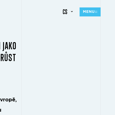
CS
MENU
 JAKO
 RŮST
Evropě,
u