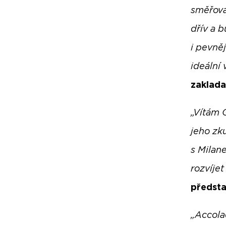
směřová
dřív a b
i pevněj
ideální
zaklada
„Vítám 
jeho zku
s Milan
rozvíje
předsta
„Accola