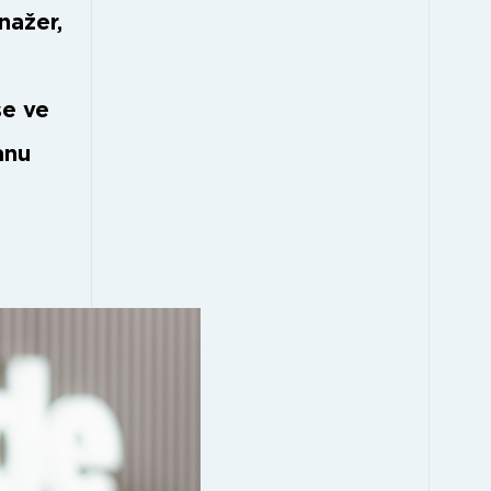
nažer,
se ve
anu