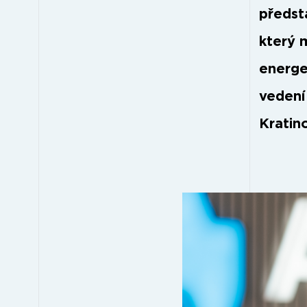
předst
který m
energe
vedení
Kratin