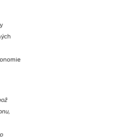
ty
ných
ekonomie
hož
onu,
ho