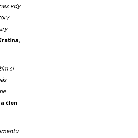
 než kdy
tory
ary
Kratina,
ím si
nás
eme
 a člen
egmentu