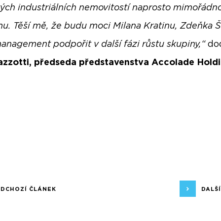
ých industriálních nemovitostí naprosto mimořádn
mu. Těší mě, že budu moci Milana Kratinu, Zdeňka Š
management podpořit v další fázi růstu skupiny,“
do
zzotti, předseda představenstva Accolade Holdin
EDCHOZÍ ČLÁNEK
DALŠ