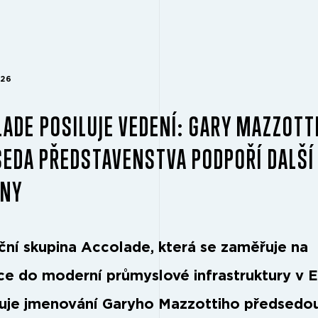
026
ADE POSILUJE VEDENÍ: GARY MAZZOTTI
EDA PŘEDSTAVENSTVA PODPOŘÍ DALŠÍ
INY
iční skupina Accolade, která se zaměřuje na
ice do moderní průmyslové infrastruktury v 
je jmenování Garyho Mazzottiho předsedo