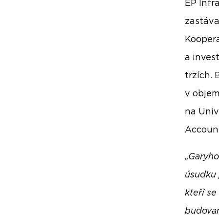
EP Infr
zastáva
Koopera
a inves
trzích.
v objem
na Univ
Account
„Garyho 
úsudku 
kteří se
budovan