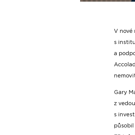
V nové 
s insti
a podpo
Accolad
nemovit
Gary Ma
z vedou
s inves
působil