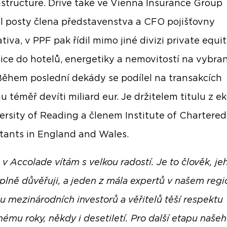
astructure. Dříve také ve Vienna Insurance Group
l posty člena představenstva a CFO pojišťovny
tiva, v PPF pak řídil mimo jiné divizi private equi
tice do hotelů, energetiky a nemovitostí na vybra
 Během poslední dekády se podílel na transakcích
u téměř devíti miliard eur. Je držitelem titulu z 
ersity of Reading a členem Institute of Chartered
ants in England and Wales.
v Accolade vítám s velkou radostí. Je to člověk, je
plně důvěřuji, a jeden z mála expertů v našem regi
 u mezinárodních investorů a věřitelů těší respektu
ému roky, někdy i desetiletí. Pro další etapu naše