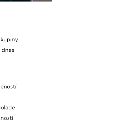
 skupiny
e dnes
šeností
colade
nosti