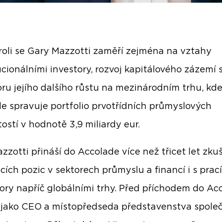
roli se Gary Mazzotti zaměří zejména na vztahy
tucionálními investory, rozvoj kapitálového zázemí
ru jejího dalšího růstu na mezinárodním trhu, kd
e spravuje portfolio prvotřídních průmyslových
ostí v hodnotě 3,9 miliardy eur.
zzotti přináší do Accolade více než třicet let zku
cích pozic v sektorech průmyslu a financí i s prací
tory napříč globálními trhy. Před příchodem do Ac
 jako CEO a místopředseda představenstva společ