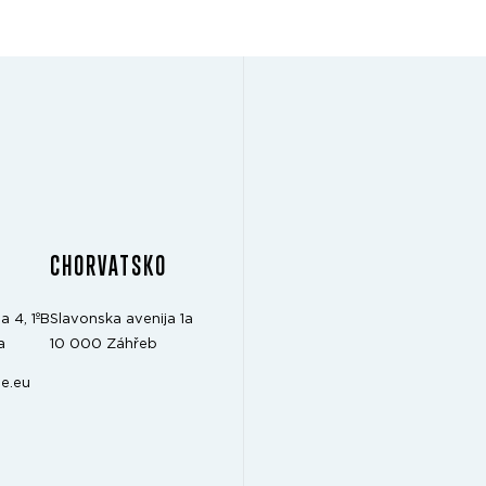
CHORVATSKO
a 4, 1ºB
Slavonska avenija 1a
a
10 000 Záhřeb
e.eu