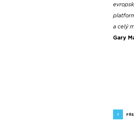
evropsk
platfor
a celý 
Gary Ma
PŘ