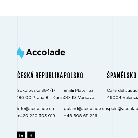
ČESKÁ REPUBLIKA
POLSKO
ŠPANĚLSKO
Sokolovská 394/17
Emilii Plater 53
Calle del Justici
186 00 Praha 8 - Karlín
00-113 Varšava
46004 Valenci
info@accolade.eu
poland@accolade.eu
spain@accolad
+420 220 303 019
+48 508 611 226