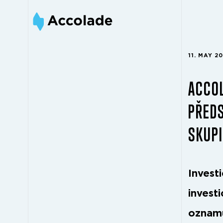
11. MAY 2
ACCOL
PŘEDS
SKUP
Invest
invest
oznamu