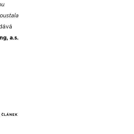
ou
oustala
dává
g, a.s.
Í ČLÁNEK