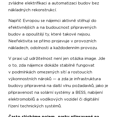
zvládne elektrifikaci a automatizaci budov bez
nákladných rekonstrukcí.
Napříč Evropou se nájemci aktivně stěhují do
efektivnějších a na budoucnost připravených
budov a opouštějí ty, které takové nejsou.
Neefektivita se přímo projevuje v provozních
nákladech, odolnosti a každodenním provozu.
V praxi už udržitelnost není jen otázka image. Jde
o to, zda nájemce dokáže stabilně fungovat
v podmínkách omezených sítí a rostoucích
výkonnostních nároků — a zda je infrastruktura
budovy připravená na další vlnu požadavků, jako je
připravenost na solární systémy a BESS, nabíjení
elektromobilů a vodíkových vozidel či digitální
řízení technických systémů.
Často slýcháme pojem „parky připravené na