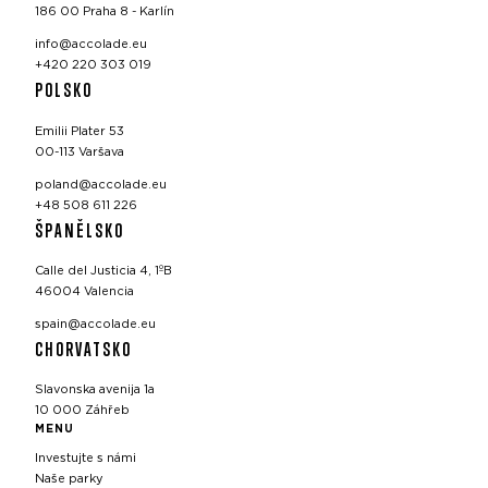
186 00 Praha 8 - Karlín
info@accolade.eu
+420 220 303 019
POLSKO
Emilii Plater 53
00-113 Varšava
poland@accolade.eu
+48 508 611 226
ŠPANĚLSKO
Calle del Justicia 4, 1ºB
46004 Valencia
spain@accolade.eu
CHORVATSKO
Slavonska avenija 1a
10 000 Záhřeb
MENU
Investujte s námi
Naše parky