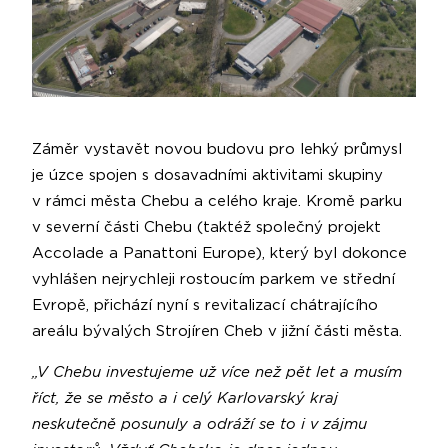
Záměr vystavět novou budovu pro lehký průmysl
je úzce spojen s dosavadními aktivitami skupiny
v rámci města Chebu a celého kraje. Kromě parku
v severní části Chebu (taktéž společný projekt
Accolade a Panattoni Europe), který byl dokonce
vyhlášen nejrychleji rostoucím parkem ve střední
Evropě, přichází nyní s revitalizací chátrajícího
areálu bývalých Strojíren Cheb v jižní části města.
„V Chebu investujeme už více než pět let a musím
říct, že se město a i celý Karlovarský kraj
neskutečně posunuly a odráží se to i v zájmu