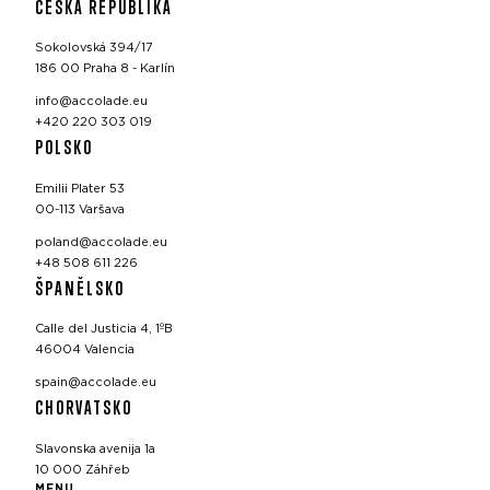
ČESKÁ REPUBLIKA
Sokolovská 394/17
186 00 Praha 8 - Karlín
info@accolade.eu
+420 220 303 019
POLSKO
Emilii Plater 53
00-113 Varšava
poland@accolade.eu
+48 508 611 226
ŠPANĚLSKO
Calle del Justicia 4, 1ºB
46004 Valencia
spain@accolade.eu
CHORVATSKO
Slavonska avenija 1a
10 000 Záhřeb
MENU