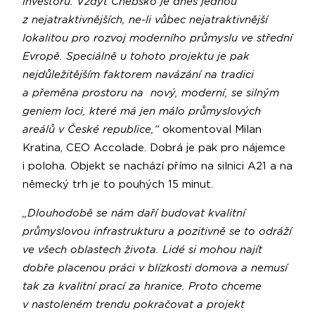
investorů. Vždyť Chebsko je dnes jednou
z nejatraktivnějších, ne-li vůbec nejatraktivnější
lokalitou pro rozvoj moderního průmyslu ve střední
Evropě. Speciálně u tohoto projektu je pak
nejdůležitějším faktorem navázání na tradici
a přeměna prostoru na nový, moderní, se silným
geniem loci, které má jen málo průmyslových
areálů v České republice,“
okomentoval Milan
Kratina, CEO Accolade. Dobrá je pak pro nájemce
i poloha. Objekt se nachází přímo na silnici A21 a na
německý trh je to pouhých 15 minut.
„Dlouhodobě se nám daří budovat kvalitní
průmyslovou infrastrukturu a pozitivně se to odráží
ve všech oblastech života. Lidé si mohou najít
dobře placenou práci v blízkosti domova a nemusí
tak za kvalitní prací za hranice. Proto chceme
v nastoleném trendu pokračovat a projekt