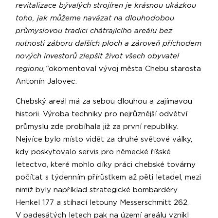
revitalizace bývalých strojíren je krásnou ukázkou
toho, jak můžeme navázat na dlouhodobou
průmyslovou tradici chátrajícího areálu bez
nutnosti záboru dalších ploch a zároveň příchodem
nových investorů zlepšit život všech obyvatel
regionu,“
okomentoval vývoj města Chebu starosta
Antonín Jalovec.
Chebský areál má za sebou dlouhou a zajímavou
historii. Výroba techniky pro nejrůznější odvětví
průmyslu zde probíhala již za první republiky.
Nejvíce bylo místo vidět za druhé světové války,
kdy poskytovalo servis pro německé říšské
letectvo, které mohlo díky práci chebské továrny
počítat s týdenním přírůstkem až pěti letadel, mezi
nimiž byly například strategické bombardéry
Henkel 177 a stíhací letouny Messerschmitt 262.
V padesátých letech pak na území areálu vznikl