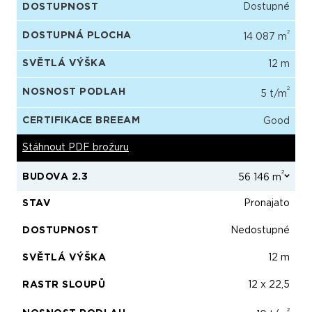
DOSTUPNOST
Dostupné
2
DOSTUPNÁ PLOCHA
14 087 m
SVĚTLÁ VÝŠKA
12 m
2
NOSNOST PODLAH
5 t/m
CERTIFIKACE BREEAM
Good
Stáhnout PDF brožuru
2
BUDOVA 2.3
56 146 m
STAV
Pronajato
DOSTUPNOST
Nedostupné
SVĚTLÁ VÝŠKA
12 m
RASTR SLOUPŮ
12 x 22,5
2