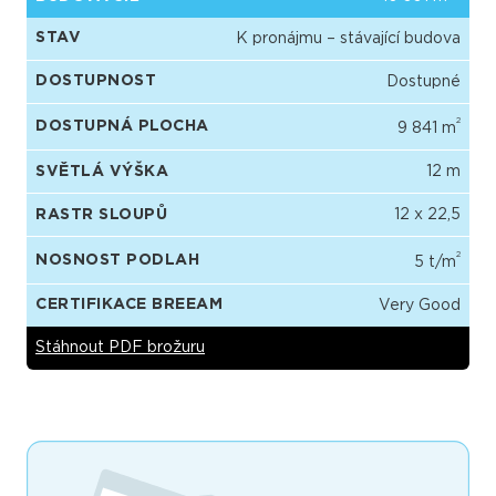
STAV
K pronájmu – stávající budova
DOSTUPNOST
Dostupné
2
DOSTUPNÁ PLOCHA
9 841 m
SVĚTLÁ VÝŠKA
12 m
RASTR SLOUPŮ
12 x 22,5
2
NOSNOST PODLAH
5 t/m
CERTIFIKACE BREEAM
Very Good
Stáhnout PDF brožuru