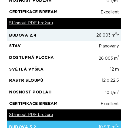
NOSNOST PODLAH
10 t/m
CERTIFIKACE BREEAM
Excellent
Stáhnout PDF brožuru
2
BUDOVA 2.4
26 003 m
STAV
Plánovaný
2
DOSTUPNÁ PLOCHA
26 003 m
SVĚTLÁ VÝŠKA
12 m
RASTR SLOUPŮ
12 x 22,5
2
NOSNOST PODLAH
10 t/m
CERTIFIKACE BREEAM
Excellent
Stáhnout PDF brožuru
2
BUDOVA 3.2
10 991 m