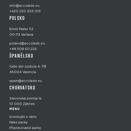
info@accolade.eu
+420 220 303 019
POLSKO
Emilii Plater 53
00-113 Varšava
poland@accolade.eu
+48 508 611 226
ŠPANĚLSKO
Calle del Justicia 4, 1ºB
46004 Valencia
spain@accolade.eu
CHORVATSKO
Slavonska avenija 1a
10 000 Záhřeb
MENU
Investujte s námi
Naše parky
Připravované parky