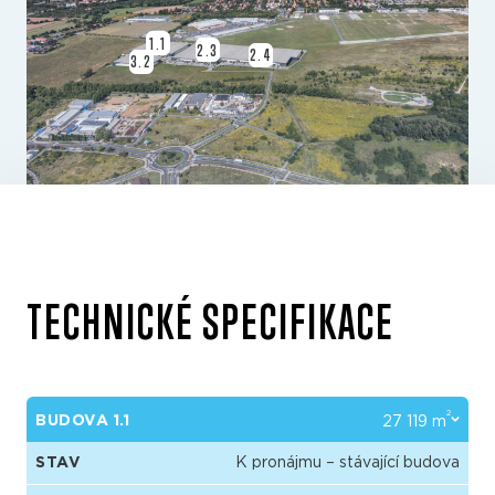
1.1
2.3
2.4
3.2
TECHNICKÉ SPECIFIKACE
2
BUDOVA 1.1
27 119 m
STAV
K pronájmu – stávající budova