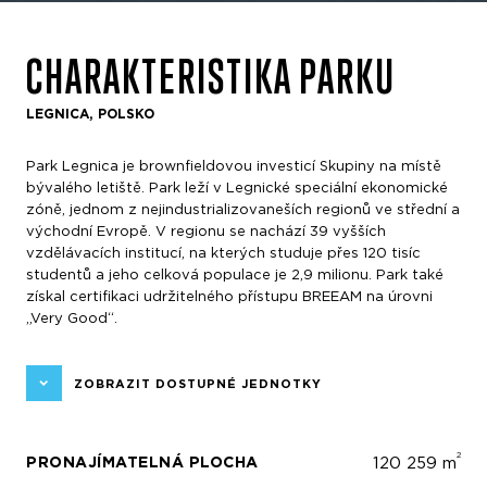
CHARAKTERISTIKA PARKU
LEGNICA, POLSKO
Park Legnica je brownfieldovou investicí Skupiny na místě
bývalého letiště. Park leží v Legnické speciální ekonomické
zóně, jednom z nejindustrializovaneších regionů ve střední a
východní Evropě. V regionu se nachází 39 vyšších
vzdělávacích institucí, na kterých studuje přes 120 tisíc
studentů a jeho celková populace je 2,9 milionu. Park také
získal certifikaci udržitelného přístupu BREEAM na úrovni
„Very Good“.
ZOBRAZIT DOSTUPNÉ JEDNOTKY
2
PRONAJÍMATELNÁ PLOCHA
120 259 m