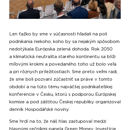
Len ťažko by sme v súčasnosti hľadali na poli
podnikania niekoho, koho by sa nejakým spôsobom
nedotýkala Európska zelená dohoda. Rok 2050
a klimatická neutralita starého kontinentu sa blíži
míľovými krokmi a povedaného toho už bolo veľa
a pri rôznych príležitostiach. Sme preto veľmi radi,
že sme boli pozvaní zúčastniť sa práve v tomto
období a na túto tému najväčšej podnikateľskej
konferencie v Česku, ktorú s podporou Európskej
komisie a pod záštitou Českej republiky organizoval
denník Hospodářské noviny.
Sme hrdí na to, že náš hlas zastupoval medzi
hlavnými rečníkmi panela Green Money, Investície