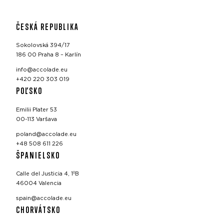
ČESKÁ REPUBLIKA
Sokolovská 394/17
186 00 Praha 8 – Karlín
info@accolade.eu
+420 220 303 019
POĽSKO
Emilii Plater 53
00-113 Varšava
poland@accolade.eu
+48 508 611 226
ŠPANIELSKO
Calle del Justicia 4, 1ºB
46004 Valencia
spain@accolade.eu
CHORVÁTSKO