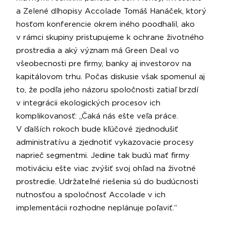
a Zelené dlhopisy Accolade Tomáš Hanáček, ktorý
hosťom konferencie okrem iného poodhalil, ako
v rámci skupiny pristupujeme k ochrane životného
prostredia a aký význam má Green Deal vo
všeobecnosti pre firmy, banky aj investorov na
kapitálovom trhu. Počas diskusie však spomenul aj
to, že podľa jeho názoru spoločnosti zatiaľ brzdí
v integrácii ekologických procesov ich
komplikovanosť: „Čaká nás ešte veľa práce.
V ďalších rokoch bude kľúčové zjednodušiť
administratívu a zjednotiť vykazovacie procesy
naprieč segmentmi. Jedine tak budú mať firmy
motiváciu ešte viac zvýšiť svoj ohľad na životné
prostredie. Udržateľné riešenia sú do budúcnosti
nutnosťou a spoločnosť Accolade v ich
implementácii rozhodne neplánuje poľaviť.“