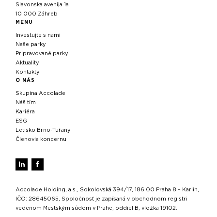
Slavonska avenija 1a
10 000 Záhreb
MENU
Investujte s nami
Naše parky
Pripravované parky
Aktuality
Kontakty
O NÁS
Skupina Accolade
Náš tím
Kariéra
ESG
Letisko Brno‑Tuřany
Členovia koncernu
Accolade Holding, a.s., Sokolovská 394/17, 186 00 Praha 8 – Karlín,
IČO: 28645065, Spoločnosť je zapísaná v obchodnom registri
vedenom Mestským súdom v Prahe, oddiel B, vložka 19102.