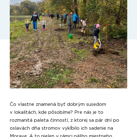
Čo vlastne znamená byť dobrým susedom
v lokalitách, kde pôsobíme? Pre nás je to
rozmanitá paleta činností, z ktorej sa pár dní po
oslavách dňa stromov vykĺbilo ich sadenie na
Morave. A to nielen v rámci nášho miestneho