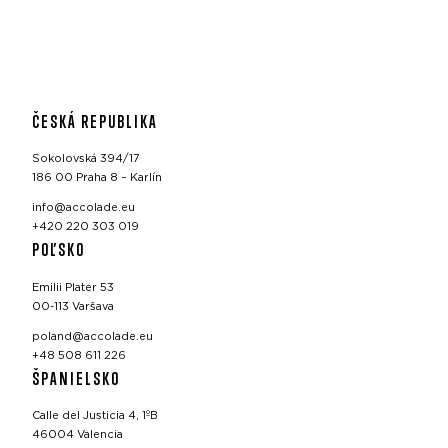
ČESKÁ REPUBLIKA
Sokolovská 394/17
186 00 Praha 8 – Karlín
info@accolade.eu
+420 220 303 019
POĽSKO
Emilii Plater 53
00-113 Varšava
poland@accolade.eu
+48 508 611 226
ŠPANIELSKO
Calle del Justicia 4, 1ºB
46004 Valencia