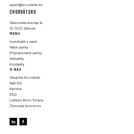
spain@accolade.eu
CHORVÁTSKO
Slavonska avenija 1a
10 000 Záhreb
MENU
Investujte s nami
Naše parky
Pripravované parky
Aktuality
Kontakty
O NÁS
Skupina Accolade
Náš tím
Kariéra
ESG
Letisko Brno‑Tuřany
Členovia koncernu