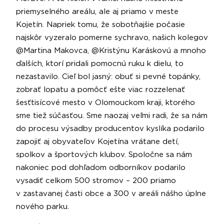
priemyselného areálu, ale aj priamo v meste
Kojetín. Napriek tomu, že sobotňajšie počasie
najskôr vyzeralo pomerne sychravo, našich kolegov
@Martina Makovca, @Kristýnu Karáskovú a mnoho
ďalších, ktorí pridali pomocnú ruku k dielu, to
nezastavilo. Cieľ bol jasný: obuť si pevné topánky,
zobrať lopatu a pomôcť ešte viac rozzelenať
šesťtisícové mesto v Olomouckom kraji, ktorého
sme tiež súčasťou. Sme naozaj veľmi radi, že sa nám
do procesu výsadby producentov kyslíka podarilo
zapojiť aj obyvateľov Kojetína vrátane detí,
spolkov a športových klubov. Spoločne sa nám
nakoniec pod dohľadom odborníkov podarilo
vysadiť celkom 500 stromov – 200 priamo
v zastavanej časti obce a 300 v areáli nášho úplne
nového parku.