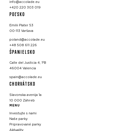
info@accolade.eu
+420 220 303 019
POĽSKO
Emilii Plater 53
00-113 Varšava
poland@accolade.eu
+48 508 611 226
ŠPANIELSKO
Calle del Justicia 4, 1ºB
46004 Valencia
spain@accolade.eu
CHORVÁTSKO
Slavonska avenija 1a
10 000 Záhreb
MENU
Investujte s nami
Naše parky
Pripravované parky
Aktuality