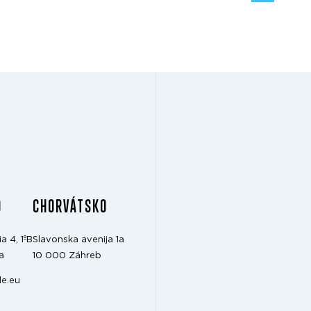
O
CHORVÁTSKO
a 4, 1ºB
Slavonska avenija 1a
a
10 000 Záhreb
e.eu