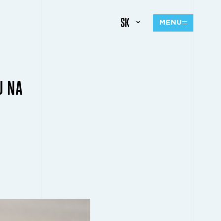
SK
MENU
U NA