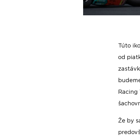
Túto ik
od piat
zastávk
budeme 
Racing 
šachovn
Že by s
predovš