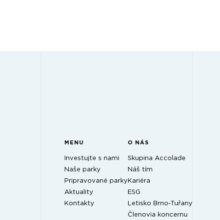
MENU
O NÁS
Investujte s nami
Skupina Accolade
Naše parky
Náš tím
Pripravované parky
Kariéra
Aktuality
ESG
Kontakty
Letisko Brno‑Tuřany
Členovia koncernu