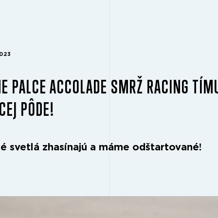
2023
E PALCE ACCOLADE SMRŽ RACING TÍM
EJ PÔDE!
é svetlá zhasínajú a máme odštartované!