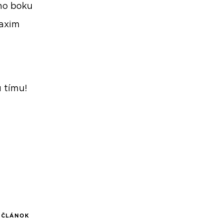
eho boku
Maxim
 tímu!
Í ČLÁNOK