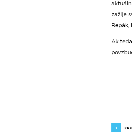
aktuáln
zažije 
Repák, 
Ak teda
povzbud
PR