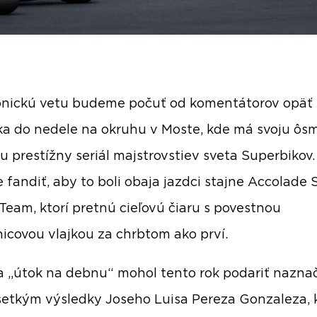
onickú vetu budeme počuť od komentátorov opäť 
ka do nedele na okruhu v Moste, kde má svoju ôs
u prestížny seriál majstrovstiev sveta Superbikov
fandiť, aby to boli obaja jazdci stajne Accolade 
Team, ktorí pretnú cieľovú čiaru s povestnou
icovou vlajkou za chrbtom ako prví.
a „útok na debnu“ mohol tento rok podariť nazna
etkým výsledky Joseho Luisa Pereza Gonzaleza, 