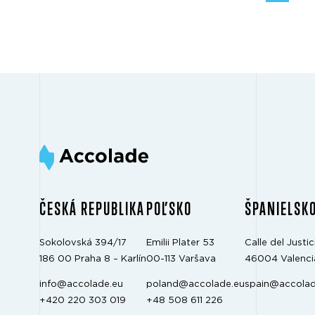
ČESKÁ REPUBLIKA
POĽSKO
ŠPANIELSK
Sokolovská 394/17
Emilii Plater 53
Calle del Justici
186 00 Praha 8 – Karlín
00-113 Varšava
46004 Valenci
info@accolade.eu
poland@accolade.eu
spain@accolad
+420 220 303 019
+48 508 611 226