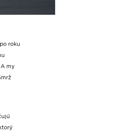
po roku
mu
. A my
Smrž
čujú
ktorý