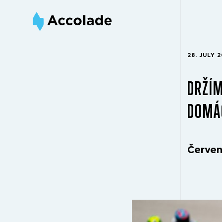
28. JULY 
DRŽÍM
DOMÁC
Červen