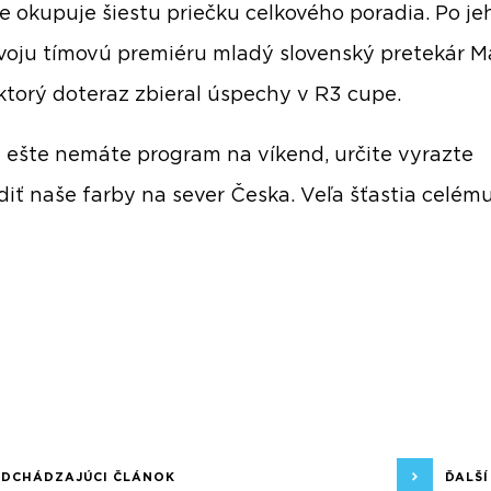
e okupuje šiestu priečku celkového poradia. Po j
svoju tímovú premiéru mladý slovenský pretekár 
ktorý doteraz zbieral úspechy v R3 cupe.
 ešte nemáte program na víkend, určite vyrazte
iť naše farby na sever Česka. Veľa šťastia celému
EDCHÁDZAJÚCI ČLÁNOK
ĎALŠ