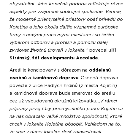
obyvateľmi. Jeho konečná podoba reflektuje rôzne
aspekty pre vzájomné spokojné spolužitie. Veríme,
že moderné priemyselné priestory opäť privedú do
Kojetína a jeho okolia ďalšie významné európske
firmy s novými pracovnými miestami i so širším
výberom odborov a profesií a pomôžu ďalej
zvyšovať životnú úroveň v lokalite,“
povedal
Jiří
Stránský, šéf developmentu Accolade
.
Areál je koncipovaný s dôrazom na
oddelenú
osobnú a kamiónovú dopravu
. Osobná doprava
povedie z ulice Padlých hrdin
ů
(z mesta Kojetín)
a kamiónová doprava bude smerovať do areálu
cez už vybudovanú okružnú križovatku.
„V rámci
prípravy prvej fázy priemyselného parku Kojetín sa
na nás obracalo veľké množstvo spoločností, ktoré
chceli v lokalite Kojetína pôsobiť. Vzhľadom na to,
že sme v danej lokalite dosť zainvestovali,