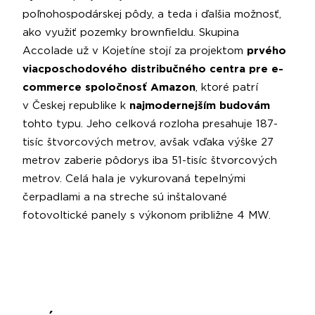
poľnohospodárskej pôdy, a teda i ďalšia možnosť,
ako využiť pozemky brownfieldu. Skupina
Accolade už v Kojetíne stojí za projektom
prvého
viacposchodového distribučného centra pre e-
commerce spoločnosť Amazon
, ktoré patrí
v Českej republike k
najmodernejším budovám
tohto typu. Jeho celková rozloha presahuje 187-
tisíc štvorcových metrov, avšak vďaka výške 27
metrov zaberie pôdorys iba 51-tisíc štvorcových
metrov. Celá hala je vykurovaná tepelnými
čerpadlami a na streche sú inštalované
fotovoltické panely s výkonom približne 4 MW.