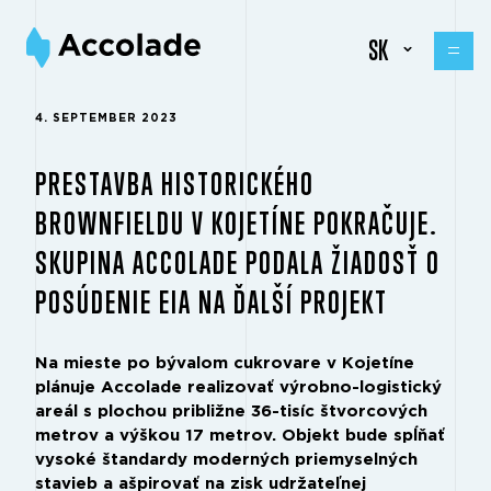
SK
4. SEPTEMBER 2023
PRESTAVBA HISTORICKÉHO
BROWNFIELDU V KOJETÍNE POKRAČUJE.
SKUPINA ACCOLADE PODALA ŽIADOSŤ O
POSÚDENIE EIA NA ĎALŠÍ PROJEKT
Na mieste po bývalom cukrovare v Kojetíne
plánuje Accolade realizovať výrobno-logistický
areál s plochou približne 36-tisíc štvorcových
metrov a výškou 17 metrov. Objekt bude spĺňať
vysoké štandardy moderných priemyselných
stavieb a ašpirovať na zisk udržateľnej