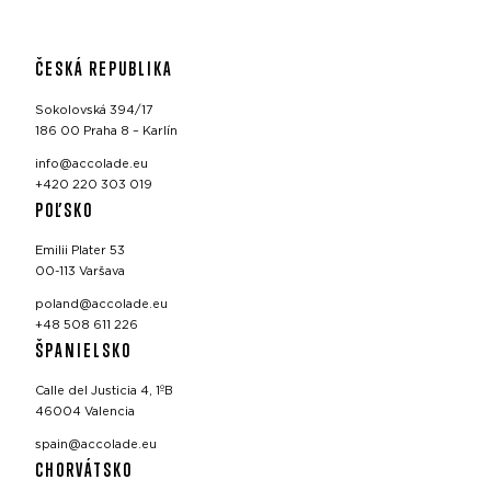
ČESKÁ REPUBLIKA
Sokolovská 394/17
186 00 Praha 8 – Karlín
info@accolade.eu
+420 220 303 019
POĽSKO
Emilii Plater 53
00-113 Varšava
poland@accolade.eu
+48 508 611 226
ŠPANIELSKO
Calle del Justicia 4, 1ºB
46004 Valencia
spain@accolade.eu
CHORVÁTSKO