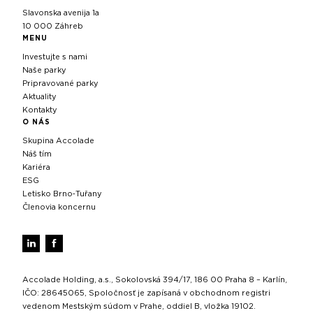
Slavonska avenija 1a
10 000 Záhreb
MENU
Investujte s nami
Naše parky
Pripravované parky
Aktuality
Kontakty
O NÁS
Skupina Accolade
Náš tím
Kariéra
ESG
Letisko Brno‑Tuřany
Členovia koncernu
Accolade Holding, a.s., Sokolovská 394/17, 186 00 Praha 8 – Karlín,
IČO: 28645065, Spoločnosť je zapísaná v obchodnom registri
vedenom Mestským súdom v Prahe, oddiel B, vložka 19102.