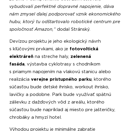
vybudovali perfektné dopravné napojenie, dáva
nám zmysel ďalej podporovať vznik ekonomického
hubu, ktorý tu odštartovalo robotické centrum pre
spoločnosť Amazon,“
dodal Stránský.
Devízou projektu je jeho ekologický návrh
s kľúčovými prvkami, ako je
fotovoltická
elektráreň
na streche haly,
zelenená
fasáda
,
výstavba cyklotrasy s chodníkom
s priamym napojením na vlakovú stanicu alebo
realizácia
verejne prístupného parku
, ktorého
súčasťou bude detské ihrisko, workout ihrisko,
lavičky a podobne. Park bude využívať spätnú
zálievku z dažďových vôd z areálu, ktorého
súčasťou bude napríklad aj miesto pre jašteričky,
chrobáky a hmyzí hotel.
Výhodou projektu je minimálne zabratie