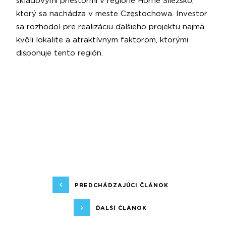
skladovými priestormi v regióne Horné Sliezsko,
ktorý sa nachádza v meste Częstochowa. Investor
sa rozhodol pre realizáciu ďalšieho projektu najmä
kvôli lokalite a atraktívnym faktorom, ktorými
disponuje tento región.
PREDCHÁDZAJÚCI ČLÁNOK
ĎALŠÍ ČLÁNOK