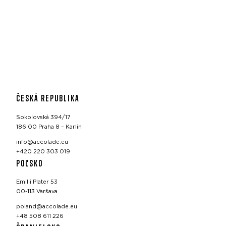
ČESKÁ REPUBLIKA
Sokolovská 394/17
186 00 Praha 8 – Karlín
info@accolade.eu
+420 220 303 019
POĽSKO
Emilii Plater 53
00-113 Varšava
poland@accolade.eu
+48 508 611 226