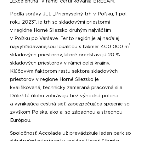
„Excelentná“ v rámci certifikovania BREEAM.
Podľa správy JLL „Priemyselný trh v Poľsku, 1 pol.
roku 2023“, je trh so skladovými priestormi
v regióne Horné Sliezsko druhým najväčším
v Poľsku po Varšave. Tento región je aj naďalej
2
najvyhľadávanejšou lokalitou s takmer 400 000 m
skladových priestorov, ktoré predstavujú 20 %
skladových priestorov v rámci celej krajiny.
Kľúčovým faktorom rastu sektora skladových
priestorov v regióne Horné Sliezsko je
kvalifikovaná, technicky zameraná pracovná sila.
Dôležitú úlohu zohrávajú tiež výhodná poloha
a vynikajúca cestná sieť zabezpečujúca spojenie so
zvyškom Poľska, ako aj so západnou a strednou
Európou.
Spoločnosť Accolade už prevádzkuje jeden park so