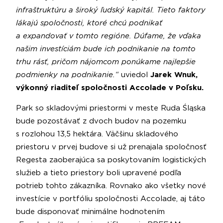
infraštruktúru a široký ľudský kapitál. Tieto faktory
lákajú spoločnosti, ktoré chcú podnikať
a expandovať v tomto regióne. Dúfame, že vďaka
našim investíciám bude ich podnikanie na tomto
trhu rásť, pričom nájomcom ponúkame najlepšie
podmienky na podnikanie.“
uviedol
Jarek Wnuk,
výkonný riaditeľ spoločnosti Accolade v Poľsku.
Park so skladovými priestormi v meste Ruda Śląska
bude pozostávať z dvoch budov na pozemku
s rozlohou 13,5 hektára. Väčšinu skladového
priestoru v prvej budove si už prenajala spoločnosť
Regesta zaoberajúca sa poskytovaním logistických
služieb a tieto priestory boli upravené podľa
potrieb tohto zákazníka. Rovnako ako všetky nové
investície v portfóliu spoločnosti Accolade, aj táto
bude disponovať minimálne hodnotením