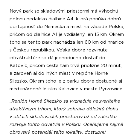
Nový park so skladovými priestormi má výhodnú
polohu neďaleko diaľnice A4, ktorá ponúka dobrú
dostupnosť do Nemecka a miest na západe Poľska,
pričom od diaľnice A1 je vzdialený len 15 km. Okrem
toho sa tento park nachádza len 60 km od hranice
s Českou republikou. Vďaka dobre rozvinutej
infraštruktúre sa dá jednoducho dostať do
Katovíc, pričom cesta tam trvá približne 20 minút,
a zároveň aj do iných miest v regióne Horné
Sliezsko. Okrem toho je z parku dobre dostupné aj
medzinárodné letisko Katovice v meste Pyrzowice.
„
Región Horné Sliezsko sa vyznačuje neuveriteľne
atraktívnym trhom, ktorý zohráva dôležitú úlohu
v oblasti skladovacích priestorov už od začiatku
rozvoja tohto odvetvia v Poľsku. Oceňujeme najmä
obrovský potenciál tejto lokality, dostupnú