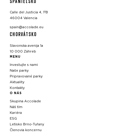
ŠPANIELSKO
Calle del Justicia 4, 1ºB
46004 Valencia
spain@accolade.eu
CHORVÁTSKO
Slavonska avenija 1a
10 000 Záhreb
MENU
Investujte s nami
Naše parky
Pripravované parky
Aktuality
Kontakty
O NÁS
Skupina Accolade
Náš tím
Kariéra
ESG
Letisko Brno‑Tuřany
Členovia koncernu