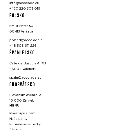
info@accolade.eu
+420 220 303 019
POĽSKO
Emilii Plater 53
00-113 Varšava
poland@accolade.eu
+48 508 611 226
ŠPANIELSKO
Calle del Justicia 4, 1ºB
46004 Valencia
spain@accolade.eu
CHORVÁTSKO
Slavonska avenija 1a
10 000 Záhreb
MENU
Investujte s nami
Naše parky
Pripravované parky
Aktuality