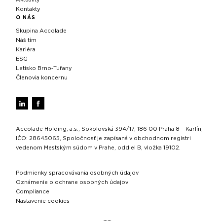
Kontakty
O NÁS
Skupina Accolade
Náš tím
Kariéra
ESG
Letisko Brno‑Tuřany
Členovia koncernu
Accolade Holding, a.s., Sokolovská 394/17, 186 00 Praha 8 – Karlín,
IČO: 28645065, Spoločnosť je zapísaná v obchodnom registri
vedenom Mestským súdom v Prahe, oddiel B, vložka 19102.
Podmienky spracovávania osobných údajov
Oznámenie o ochrane osobných údajov
Compliance
Nastavenie cookies