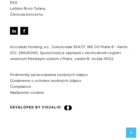
ESG
Letisko Brno‑Tuřany
Členovia koncernu
Accolade Holding, a.s., Sokolovská 394/17, 186 00 Praha 8 – Karlín,
IČO: 28645065, Spoločnosť je zapísaná v obchodnom registri
vedenom Mestským súdom v Prahe, oddiel B, vložka 19102.
Podmienky spracovávania osobných údajov
Oznámenie o ochrane osobných údajov
Compliance
Nastavenie cookies
DEVELOPED BY VISUALIO
SPÄŤ 