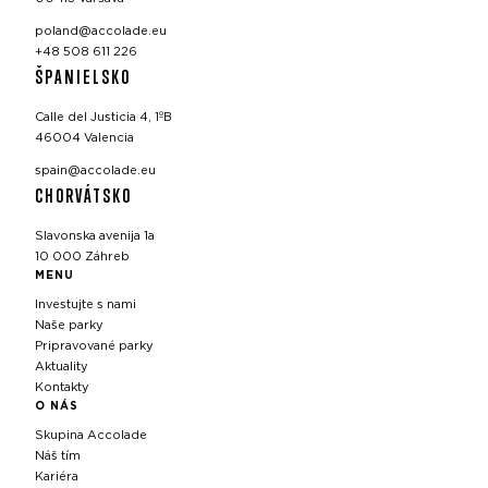
poland@accolade.eu
+48 508 611 226
ŠPANIELSKO
Calle del Justicia 4, 1ºB
46004 Valencia
spain@accolade.eu
CHORVÁTSKO
Slavonska avenija 1a
10 000 Záhreb
MENU
Investujte s nami
Naše parky
Pripravované parky
Aktuality
Kontakty
O NÁS
Skupina Accolade
Náš tím
Kariéra