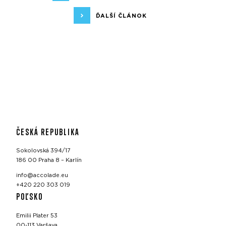
ĎALŠÍ ČLÁNOK
ČESKÁ REPUBLIKA
Sokolovská 394/17
186 00 Praha 8 – Karlín
info@accolade.eu
+420 220 303 019
POĽSKO
Emilii Plater 53
00-113 Varšava