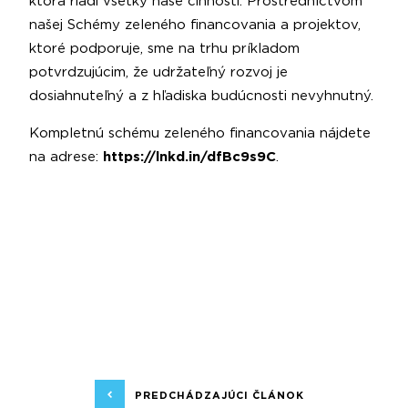
ktorá riadi všetky naše činnosti. Prostredníctvom
našej Schémy zeleného financovania a projektov,
ktoré podporuje, sme na trhu príkladom
potvrdzujúcim, že udržateľný rozvoj je
dosiahnuteľný a z hľadiska budúcnosti nevyhnutný.
Kompletnú schému zeleného financovania nájdete
na adrese:
https://lnkd.in/dfBc9s9C
.
PREDCHÁDZAJÚCI ČLÁNOK