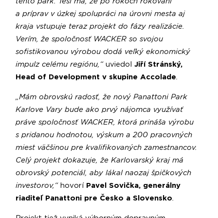
tento park. Teší ma, že po rokoch rokovaní
a príprav v úzkej spolupráci na úrovni mesta aj
kraja vstupuje teraz projekt do fázy realizácie.
Verím, že spoločnosť WACKER so svojou
sofistikovanou výrobou dodá veľký ekonomický
impulz celému regiónu,“
uviedol
Jiří Stránský,
Head of Development v skupine Accolade
.
„Mám obrovskú radosť, že nový Panattoni Park
Karlove Vary bude ako prvý nájomca využívať
práve spoločnosť WACKER, ktorá prináša výrobu
s pridanou hodnotou, výskum a 200 pracovných
miest väčšinou pre kvalifikovaných zamestnancov.
Celý projekt dokazuje, že Karlovarský kraj má
obrovský potenciál, aby lákal naozaj špičkových
investorov,“
hovorí
Pavel Sovička, generálny
riaditeľ Panattoni pre Česko a Slovensko
.