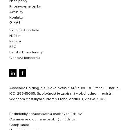
Naše parky
Pripravované parky
Aktuality
Kontakty
O NÁS
Skupina Accolade
Náš tím
Kariéra
ESG
Letisko Brno‑Tuřany
Členovia koncernu
Accolade Holding, a.s., Sokolovská 394/17, 186 00 Praha 8 – Karlín,
IČO: 28645065, Spoločnosť je zapísaná v obchodnom registri
vedenom Mestským súdom v Prahe, oddiel B, vložka 19102.
Podmienky spracovávania osobných údajov
Oznámenie o ochrane osobných údajov
Compliance