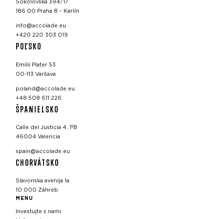
Sokolovská 394/17
186 00 Praha 8 – Karlín
info@accolade.eu
+420 220 303 019
POĽSKO
Emilii Plater 53
00-113 Varšava
poland@accolade.eu
+48 508 611 226
ŠPANIELSKO
Calle del Justicia 4, 1ºB
46004 Valencia
spain@accolade.eu
CHORVÁTSKO
Slavonska avenija 1a
10 000 Záhreb
MENU
Investujte s nami