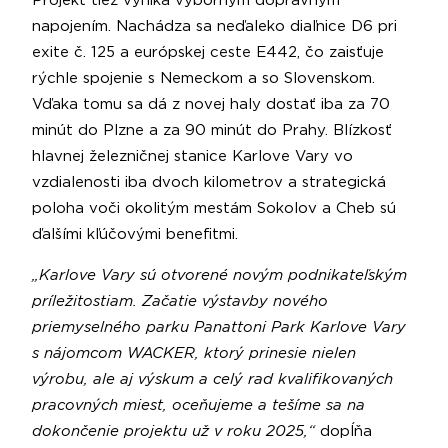
Projekt tiež vyniká výborným dopravným
napojením. Nachádza sa neďaleko diaľnice D6 pri
exite č. 125 a európskej ceste E442, čo zaisťuje
rýchle spojenie s Nemeckom a so Slovenskom.
Vďaka tomu sa dá z novej haly dostať iba za 70
minút do Plzne a za 90 minút do Prahy. Blízkosť
hlavnej železničnej stanice Karlove Vary vo
vzdialenosti iba dvoch kilometrov a strategická
poloha voči okolitým mestám Sokolov a Cheb sú
ďalšími kľúčovými benefitmi.
„Karlove Vary sú otvorené novým podnikateľským
príležitostiam. Začatie výstavby nového
priemyselného parku Panattoni Park Karlove Vary
s nájomcom WACKER, ktorý prinesie nielen
výrobu, ale aj výskum a celý rad kvalifikovaných
pracovných miest, oceňujeme a tešíme sa na
dokončenie projektu už v roku 2025,“
dopĺňa