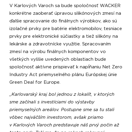
V Karlových Varoch sa bude spoločnosť WACKER
konkrétne zaoberať úpravou silikónových zmesí na
ďalšie spracovanie do finálnych výrobkov, ako sú
izolačné prvky pre batérie elektromobilov, tesniace
prvky pre elektronické súčiastky a tiež silikóny na
lekárske a zdravotnícke využitie. Spracovaním
zmesí na výrobu finálnych komponentov vo
všetkých vyššie uvedených oblastiach bude
spoločnosť aktívne prispievať k napĺňaniu Net Zero
Industry Act priemyselného plánu Európskej únie
Green Deal for Europe.
„Karlovarský kraj bol jednou z lokalít, v ktorých
sme začínali s investíciami do výstavby
priemyselných areálov. Postupne sme sa tu stali
vôbec najväčším investorom, avšak priamo
v Karlových Varoch predstavuje náš prvý počin až