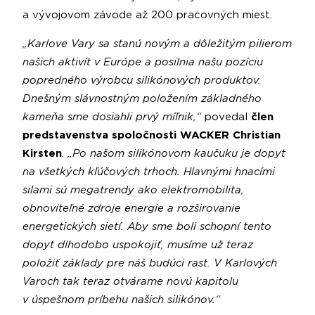
a vývojovom závode až 200 pracovných miest.
„Karlove Vary sa stanú novým a dôležitým pilierom
našich aktivít v Európe a posilnia našu pozíciu
popredného výrobcu silikónových produktov.
Dnešným slávnostným položením základného
kameňa sme dosiahli prvý míľnik,“
povedal
člen
predstavenstva spoločnosti WACKER Christian
Kirsten
.
„Po našom silikónovom kaučuku je dopyt
na všetkých kľúčových trhoch. Hlavnými hnacími
silami sú megatrendy ako elektromobilita,
obnoviteľné zdroje energie a rozširovanie
energetických sietí. Aby sme boli schopní tento
dopyt dlhodobo uspokojiť, musíme už teraz
položiť základy pre náš budúci rast. V Karlových
Varoch tak teraz otvárame novú kapitolu
v úspešnom príbehu našich silikónov.“