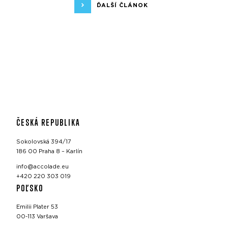
ĎALŠÍ ČLÁNOK
ČESKÁ REPUBLIKA
Sokolovská 394/17
186 00 Praha 8 – Karlín
info@accolade.eu
+420 220 303 019
POĽSKO
Emilii Plater 53
00-113 Varšava