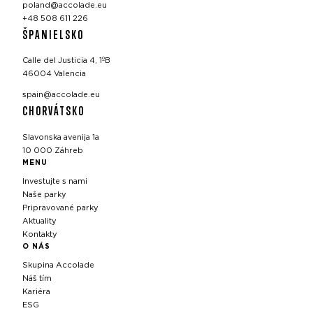
poland@accolade.eu
+48 508 611 226
ŠPANIELSKO
Calle del Justicia 4, 1ºB
46004 Valencia
spain@accolade.eu
CHORVÁTSKO
Slavonska avenija 1a
10 000 Záhreb
MENU
Investujte s nami
Naše parky
Pripravované parky
Aktuality
Kontakty
O NÁS
Skupina Accolade
Náš tím
Kariéra
ESG