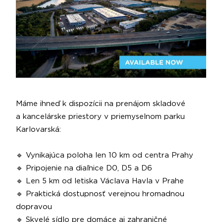
Máme ihneď k dispozícii na prenájom skladové
a kancelárske priestory v priemyselnom parku
Karlovarská:
🔹 Vynikajúca poloha len 10 km od centra Prahy
🔹 Pripojenie na diaľnice D0, D5 a D6
🔹 Len 5 km od letiska Václava Havla v Prahe
🔹 Praktická dostupnosť verejnou hromadnou
dopravou
🔹 Skvelé sídlo pre domáce aj zahraničné