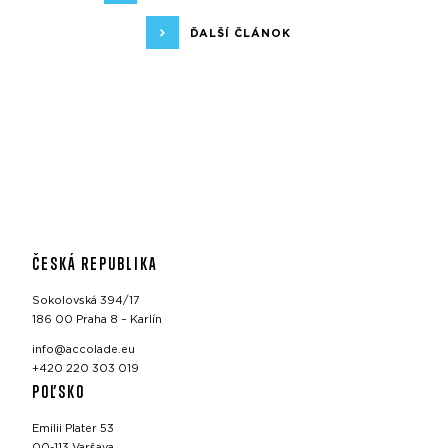
ĎALŠÍ ČLÁNOK
ČESKÁ REPUBLIKA
Sokolovská 394/17
186 00 Praha 8 – Karlín
info@accolade.eu
+420 220 303 019
POĽSKO
Emilii Plater 53
00-113 Varšava