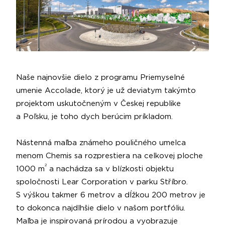
Naše najnovšie dielo z programu Priemyselné
umenie Accolade, ktorý je už deviatym takýmto
projektom uskutočneným v Českej republike
a Poľsku, je toho dych berúcim príkladom.
Nástenná maľba známeho pouličného umelca
menom Chemis sa rozprestiera na celkovej ploche
2
1000 m
a nachádza sa v blízkosti objektu
spoločnosti
Lear Corporation
v parku Stříbro.
S výškou takmer 6 metrov a dĺžkou 200 metrov je
to dokonca najdlhšie dielo v našom portfóliu.
Maľba je inspirovaná prírodou a vyobrazuje