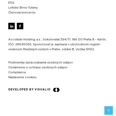
ESG
Letisko Brno‑Tuřany
Členovia koncernu
Accolade Holding, a.s., Sokolovská 394/17, 186 00 Praha 8 – Karlín,
IČO: 28645065, Spoločnosť je zapísaná v obchodnom registri
vedenom Mestským súdom v Prahe, oddiel B, vložka 19102.
Podmienky spracovávania osobných údajov
Oznámenie o ochrane osobných údajov
Compliance
Nastavenie cookies
DEVELOPED BY VISUALIO
SPÄŤ 