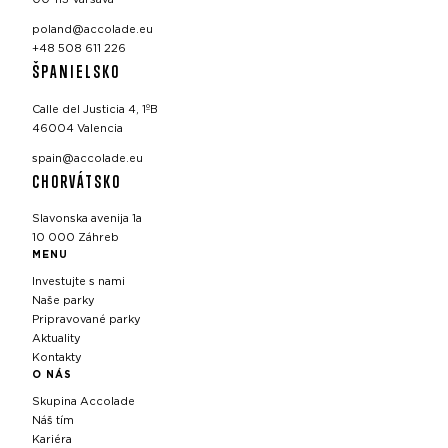
poland@accolade.eu
+48 508 611 226
ŠPANIELSKO
Calle del Justicia 4, 1ºB
46004 Valencia
spain@accolade.eu
CHORVÁTSKO
Slavonska avenija 1a
10 000 Záhreb
MENU
Investujte s nami
Naše parky
Pripravované parky
Aktuality
Kontakty
O NÁS
Skupina Accolade
Náš tím
Kariéra