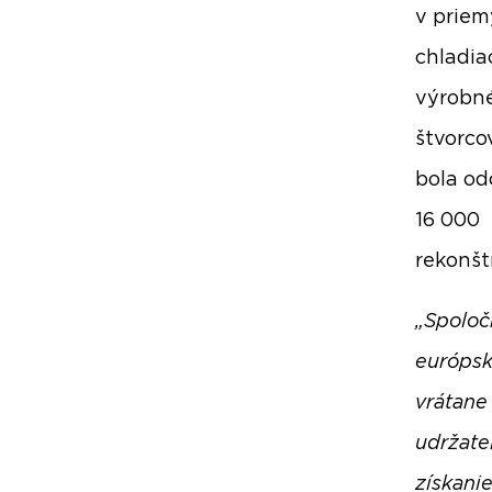
v priem
chladia
výrobné
štvorco
bola od
16 000 
rekonšt
„Spoloč
európsk
vrátane
udržate
získanie