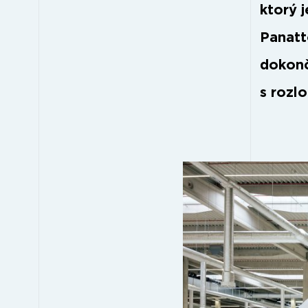
ktorý 
Panatt
dokonč
s rozl