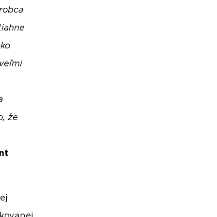
ýrobca
tiahne
ako
 veľmi
e
a
o, že
nt
ej
ikovanej