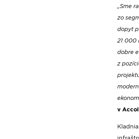
„Sme ra
zo segm
dopyt p
21 000 ľ
dobre e
z pozíci
projekt
moderné
ekonomi
v Acco
Kladnia
infrašt