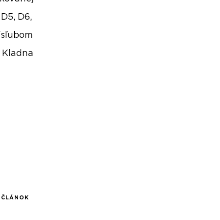
 D5, D6,
rísľubom
a Kladna
Í ČLÁNOK