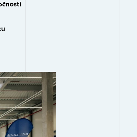
očnosti
cu