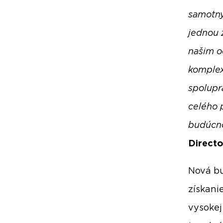
samotný
jednou 
našim o
komplex
spolupr
celého 
budúcno
Directo
Nová bu
získani
vysokej