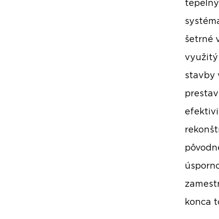
tepelný
systéma
šetrné 
využitý
stavby 
prestav
efektiv
rekonšt
pôvodne
úsporno
zamestn
konca t