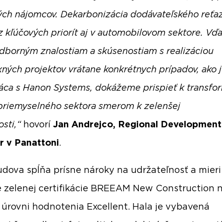
ch nájomcov. Dekarbonizácia dodávateľského reťaz
z kľúčových priorít aj v automobilovom sektore. Vď
dborným znalostiam a skúsenostiam s realizáciou
ných projektov vrátane konkrétnych prípadov, ako 
áca s Hanon Systems, dokážeme prispieť k transfor
priemyselného sektora smerom k zelenšej
sti,“
hovorí
Jan Andrejco, Regional Development
r v Panattoni
.
dova spĺňa prísne nároky na udržateľnosť a mieri
e zelenej certifikácie BREEAM New Construction 
 úrovni hodnotenia Excellent. Hala je vybavená