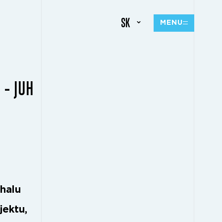
SK
MENU
 – JUH
 halu
jektu,