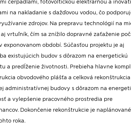
mi čerpadlami, fotovoltickou elektrárňou a inova
mi na nakladanie s dažďovou vodou, čo podporuj
využívanie zdrojov. Na prepravu technológií na mi
 aj vrtuľník, čím sa znížilo dopravné zaťaženie po
v exponovanom období. Súčasťou projektu je aj
ba existujúcich budov s dôrazom na energetickú
itu a predĺženie životnosti. Prebieha hlavne komp
rukcia obvodového plášťa a celková rekonštrukcia
j administratívnej budovy s dôrazom na energet
sť a vylepšenie pracovného prostredia pre
ancov. Dokončenie rekonštrukcie je naplánované
ohto roka.