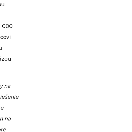
bu
21 000
mcovi
u
ázou
y na
iešenie
je
n na
pre