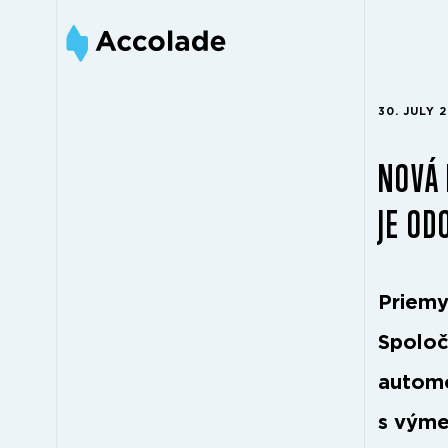
30. JULY 
NOVÁ 
JE OD
Priemys
Spoloč
automo
s výme