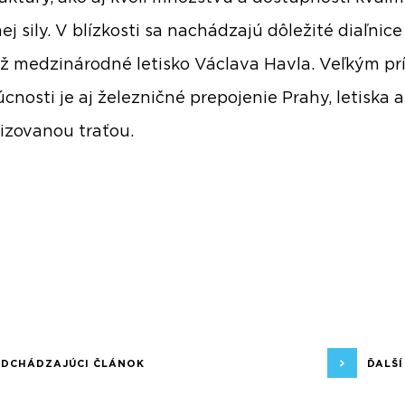
j sily. V blízkosti sa nachádzajú dôležité diaľnice
ež medzinárodné letisko Václava Havla. Veľkým p
cnosti je aj železničné prepojenie Prahy, letiska 
zovanou traťou.
EDCHÁDZAJÚCI ČLÁNOK
ĎALŠ