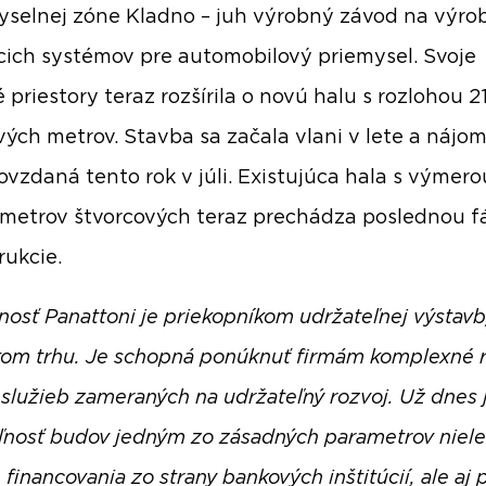
yselnej zóne Kladno – juh výrobný závod na výro
cich systémov pre automobilový priemysel. Svoje
 priestory teraz rozšírila o novú halu s rozlohou 
vých metrov. Stavba sa začala vlani v lete a nájo
ovzdaná tento rok v júli. Existujúca hala s výmero
metrov štvorcových teraz prechádza poslednou f
rukcie.
nosť Panattoni je priekopníkom udržateľnej výstavb
om trhu. Je schopná ponúknuť firmám komplexné r
 služieb zameraných na udržateľný rozvoj. Už dnes 
ľnosť budov jedným zo zásadných parametrov niele
 financovania zo strany bankových inštitúcií, ale aj 