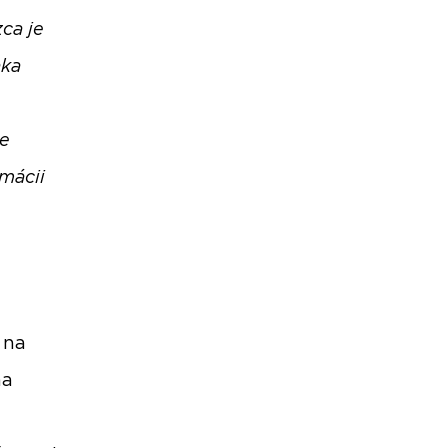
ca je
aka
je
mácii
 na
na