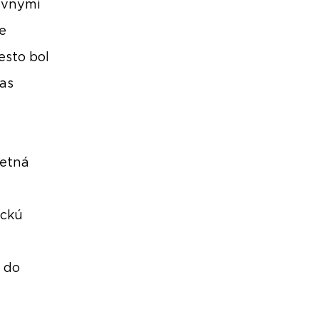
tívnymi
e
esto bol
čas
letná
ickú
 do