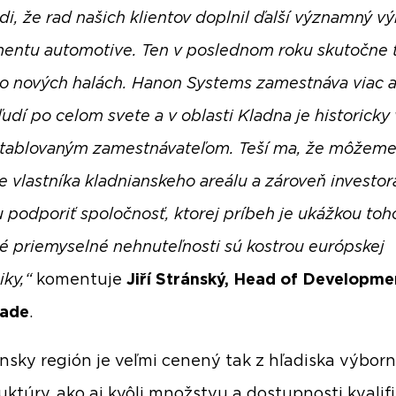
di, že rad našich klientov doplnil ďalší významný v
entu automotive. Ten v poslednom roku skutočne 
o nových halách. Hanon Systems zamestnáva viac 
udí po celom svete a v oblasti Kladna je historicky
tablovaným zamestnávateľom. Teší ma, že môžem
e vlastníka kladnianskeho areálu a zároveň investor
u podporiť spoločnosť, ktorej príbeh je ukážkou toh
 priemyselné nehnuteľnosti sú kostrou európskej
ky,“
komentuje
Jiří Stránský, Head of Developme
lade
.
nsky región je veľmi cenený tak z hľadiska výborn
ruktúry, ako aj kvôli množstvu a dostupnosti kvalif