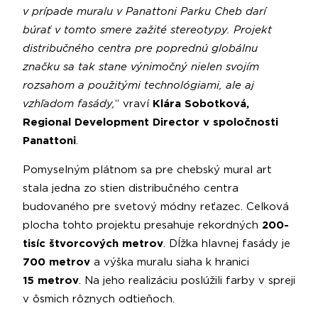
v prípade muralu v Panattoni Parku Cheb darí
búrať v tomto smere zažité stereotypy. Projekt
distribučného centra pre poprednú globálnu
značku sa tak stane výnimočný nielen svojím
rozsahom a použitými technológiami, ale aj
vzhľadom fasády,
“ vraví
Klára Sobotková,
Regional Development Director v spoločnosti
Panattoni
.
Pomyselným plátnom sa pre chebský mural art
stala jedna zo stien distribučného centra
budovaného pre svetový módny reťazec. Celková
plocha tohto projektu presahuje rekordných
200-
tisíc štvorcových metrov
. Dĺžka hlavnej fasády je
700 metrov
a výška muralu siaha k hranici
15 metrov
. Na jeho realizáciu poslúžili farby v spreji
v ôsmich rôznych odtieňoch.