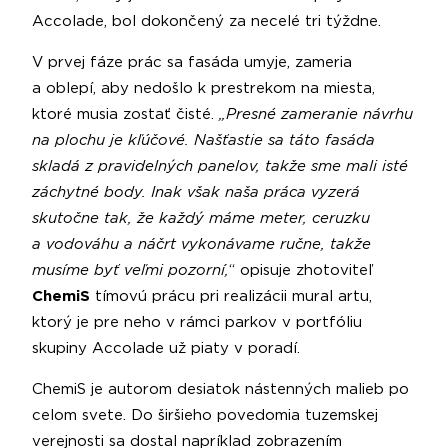
Accolade, bol dokončený za necelé tri týždne.
V prvej fáze prác sa fasáda umyje, zameria
a oblepí, aby nedošlo k prestrekom na miesta,
ktoré musia zostať čisté.
„Presné zameranie návrhu
na plochu je kľúčové. Našťastie sa táto fasáda
skladá z pravidelných panelov, takže sme mali isté
záchytné body. Inak však naša práca vyzerá
skutočne tak, že každý máme meter, ceruzku
a vodováhu a náčrt vykonávame ručne, takže
musíme byť veľmi pozorní,
“ opisuje zhotoviteľ
ChemiS
tímovú prácu pri realizácii mural artu,
ktorý je pre neho v rámci parkov v portfóliu
skupiny Accolade už piaty v poradí.
ChemiS je autorom desiatok nástenných malieb po
celom svete. Do širšieho povedomia tuzemskej
verejnosti sa dostal napríklad zobrazením