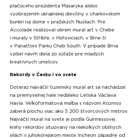
plačúceho prezidenta Masaryka alebo
vyobrazením ukrajinskej dievčiny v charkovskom
bunkri na dome v pražských Nusliach. Pre
Accolade realizoval okrem mural art v Chebe
i muraly v Stříbře, v Hořoviciach, v Brne či
v Panattoni Parku Cheb South. V prípade Brna
vzišiel návrh diela zo súťaže pre mladých
kreatívnych umelcov.
Rekordy v Česku i vo svete
Doteraz najväčší tuzemský mural art sa nachádzal
na priemyselnej hale neďaleko Letiska Václava
Havla. Veľkoformátová maľba s názvom
Kozmos
zaberá plochu viac ako 5 200 štvorcových metrov.
Najväčší mural na svete je podľa Guinnessovej
knihy rekordov situovaný na niekoľkých obilných
silách v juhokórejskom meste Incheon západne od