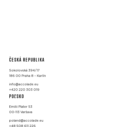
ČESKÁ REPUBLIKA
Sokolovská 394/17
186 00 Praha 8 – Karlín
info@accolade.eu
+420 220 303 019
POĽSKO
Emilii Plater 53
00-113 Varšava
poland@accolade.eu
+48 508 611 226