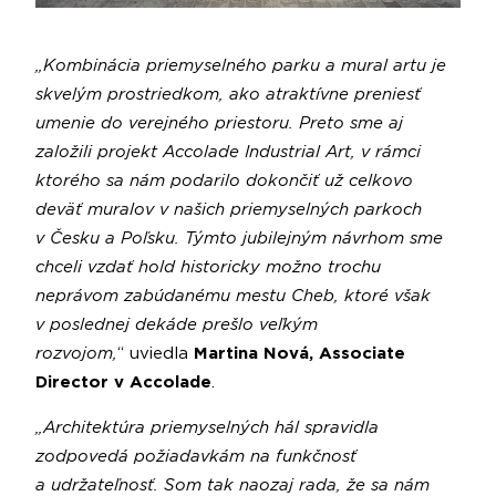
„Kombinácia priemyselného parku a mural artu je
skvelým prostriedkom, ako atraktívne preniesť
umenie do verejného priestoru. Preto sme aj
založili projekt Accolade Industrial Art, v rámci
ktorého sa nám podarilo dokončiť už celkovo
deväť muralov v našich priemyselných parkoch
v Česku a Poľsku. Týmto jubilejným návrhom sme
chceli vzdať hold historicky možno trochu
neprávom zabúdanému mestu Cheb, ktoré však
v poslednej dekáde prešlo veľkým
rozvojom,
“
uviedla
Martina Nová, Associate
Director v Accolade
.
„Architektúra priemyselných hál spravidla
zodpovedá požiadavkám na funkčnosť
a udržateľnosť. Som tak naozaj rada, že sa nám