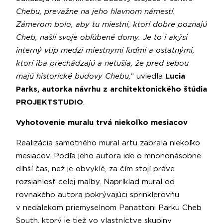
Chebu, prevažne na jeho hlavnom námestí.
Zámerom bolo, aby tu miestni, ktorí dobre poznajú
Cheb, našli svoje
obľúbené domy. Je to i akýsi
interný vtip medzi miestnymi ľuďmi a ostatnými,
ktorí iba prechádzajú a netušia, že pred sebou
majú historické budovy Chebu,
“ uviedla
Lucia
Parks, autorka návrhu z architektonického štúdia
PROJEKTSTUDIO
.
Vyhotovenie muralu trvá niekoľko mesiacov
Realizácia samotného mural artu zabrala niekoľko
mesiacov. Podľa jeho autora ide o mnohonásobne
dlhší čas, než je obvyklé, za čím stojí práve
rozsiahlosť celej maľby. Napríklad mural od
rovnakého autora pokrývajúci sprinklerovňu
v neďalekom priemyselnom Panattoni Parku Cheb
South, ktorý je tiež vo vlastníctve skupiny