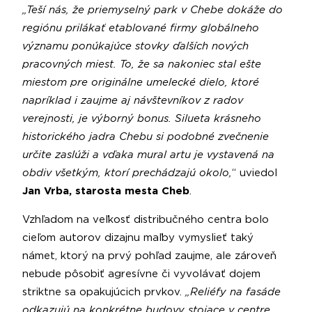
„Teší nás, že priemyselný park v Chebe dokáže do
regiónu prilákať etablované firmy globálneho
významu ponúkajúce stovky ďalších nových
pracovných miest. To, že sa nakoniec stal ešte
miestom pre originálne umelecké dielo, ktoré
napríklad i zaujme aj návštevníkov z radov
verejnosti, je výborný bonus. Silueta krásneho
historického jadra Chebu si podobné zvečnenie
určite zaslúži a vďaka mural artu je vystavená na
obdiv všetkým, ktorí prechádzajú okolo,
“ uviedol
Jan Vrba, starosta mesta Cheb
.
Vzhľadom na veľkosť distribučného centra bolo
cieľom autorov dizajnu maľby vymyslieť taký
námet, ktorý na prvý pohľad zaujme, ale zároveň
nebude pôsobiť agresívne či vyvolávať dojem
striktne sa opakujúcich prvkov.
„Reliéfy na fasáde
odkazujú na konkrétne budovy stojace v centre