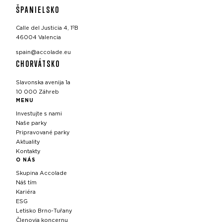
ŠPANIELSKO
Calle del Justicia 4, 1ºB
46004 Valencia
spain@accolade.eu
CHORVÁTSKO
Slavonska avenija 1a
10 000 Záhreb
MENU
Investujte s nami
Naše parky
Pripravované parky
Aktuality
Kontakty
O NÁS
Skupina Accolade
Náš tím
Kariéra
ESG
Letisko Brno‑Tuřany
Členovia koncernu