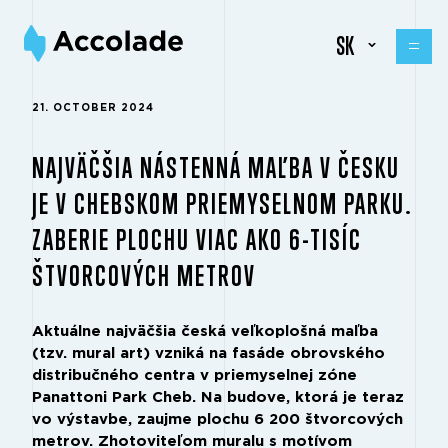
SK
21. OCTOBER 2024
NAJVÄČŠIA NÁSTENNÁ MAĽBA V ČESKU
JE V CHEBSKOM PRIEMYSELNOM PARKU.
ZABERIE PLOCHU VIAC AKO 6-TISÍC
ŠTVORCOVÝCH METROV
Aktuálne najväčšia česká veľkoplošná maľba
(tzv. mural art) vzniká na fasáde obrovského
distribučného centra v priemyselnej zóne
Panattoni Park Cheb. Na budove, ktorá je teraz
vo výstavbe, zaujme plochu 6 200 štvorcových
metrov. Zhotoviteľom muralu s motívom