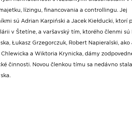
majetku, lízingu, financovania a controllingu. Jej
kmi sú Adrian Karpiński a Jacek Kiełducki, ktorí 
lárii v Štetíne, a varšavský tím, ktorého členmi s
ka, Łukasz Grzegorczuk, Robert Napieralski, ako 
 Chlewicka a Wiktoria Krynicka, dámy zodpovedn
cké činnosti. Novou členkou tímu sa nedávno stal
ska.