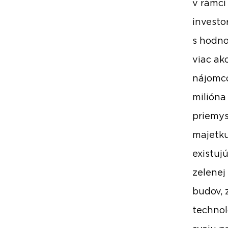
v rámci
investo
s hodno
viac ak
nájomco
milióna
priemys
majetku
existuj
zelenej
budov, 
technol