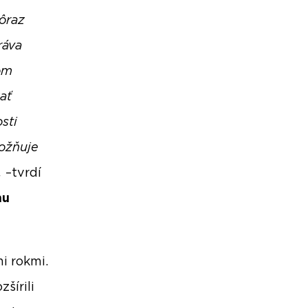
dôraz
ráva
om
ať
sti
ožňuje
.
–tvrdí
mu
i rokmi.
šírili