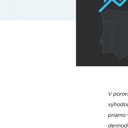
V porov
výhodou
priamo 
dennode