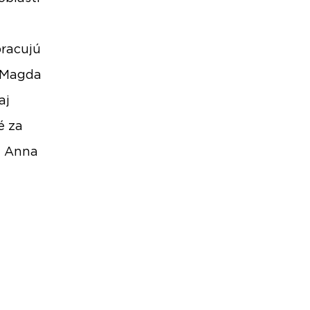
pracujú
ú Magda
aj
é za
a Anna