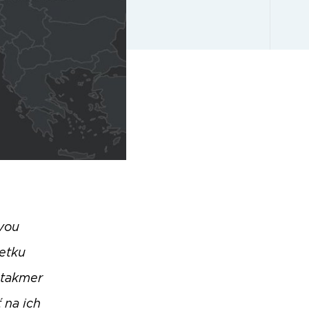
ovou
etku
 takmer
 na ich