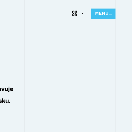
SK
MENU
M
avuje
sku.