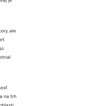
rej je
ory, ale
ort
jú
trial
nosť
a na trh
oblasti