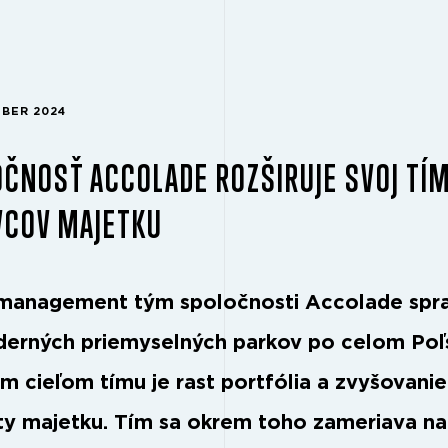
MBER 2024
ČNOSŤ ACCOLADE ROZŠIRUJE SVOJ TÍ
VCOV MAJETKU
management tým spoločnosti Accolade spr
erných priemyselných parkov po celom Poľ
m cieľom tímu je rast portfólia a zvyšovanie
y majetku. Tím sa okrem toho zameriava na