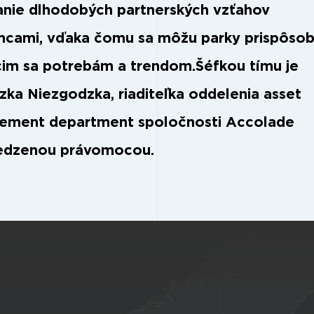
nie dlhodobých partnerských vzťahov
mcami, vďaka čomu sa môžu parky prispôso
im sa potrebám a trendom.Šéfkou tímu je
zka Niezgodzka, riaditeľka oddelenia asset
ment department spoločnosti Accolade
edzenou právomocou.