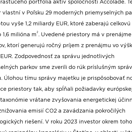
 rastúceho portfólia aktív spoločnosti Accolade. T
r vlastní v Poľsku 29 moderných priemyselných p
tou vyše 1,2 miliardy EUR, ktoré zaberajú celkovú
2
o 1,6 milióna m
. Uvedené priestory má v prenájme
v, ktorí generujú ročný príjem z prenájmu vo výšk
 EUR. Zodpovednosť za správu jednotlivých
elných parkov sme zverili do rúk príslušným spr
. Úlohou tímu správy majetku je prispôsobovať no
úce priestory tak, aby spĺňali požiadavky európske
 taxonómie vrátane zvyšovania energetickej účinn
znižovania emisií CO2 a zavádzania pokročilých
ogických riešení. V roku 2023 investor okrem toho 