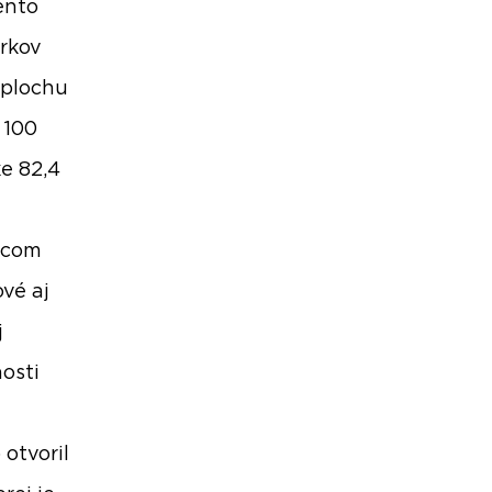
ento
arkov
 plochu
 100
e 82,4
ávcom
vé aj
j
osti
otvoril