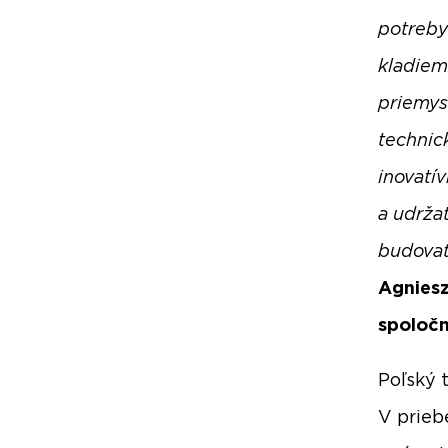
potreby
kladiem
priemys
technic
inovatív
a udrža
budovať
Agniesz
spoloč
Poľský 
V prieb