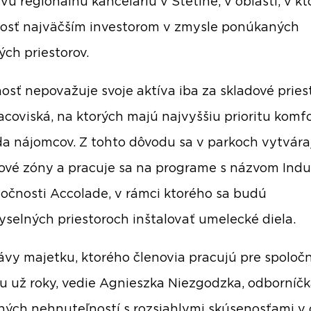
vú regionálnu kanceláriu v Štetíne, v oblasti, v kto
osť najväčším investorom v zmysle ponúkaných
ých priestorov.
osť nepovažuje svoje aktíva iba za skladové priest
racoviská, na ktorých majú najvyššiu prioritu komf
a nájomcov. Z tohto dôvodu sa v parkoch vytvára
vé zóny a pracuje sa na programe s názvom Indus
ločnosti Accolade, v rámci ktorého sa budú
yselných priestoroch inštalovať umelecké diela.
ávy majetku, ktorého členovia pracujú pre spoloč
u už roky, vedie Agnieszka Niezgodzka, odborníčk
ých nehnuteľností s rozsiahlymi skúsenosťami v 