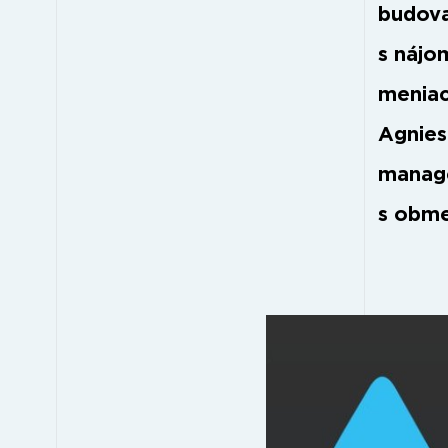
budova
s nájo
meniac
Agnies
manage
s obm