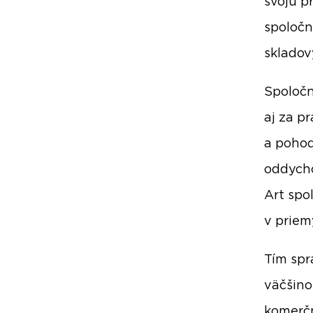
svoju pr
spoločn
skladov
Spoločn
aj za p
a pohod
oddycho
Art spo
v priem
Tím spr
väčšino
komerčn