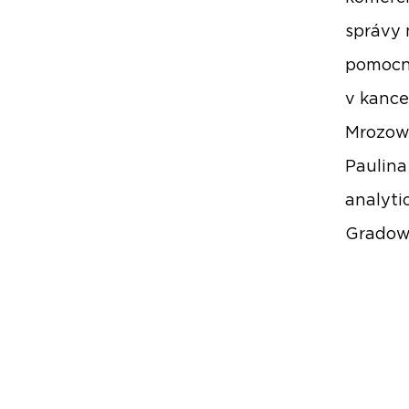
správy 
pomocní
v kance
Mrozows
Paulina
analyti
Gradow