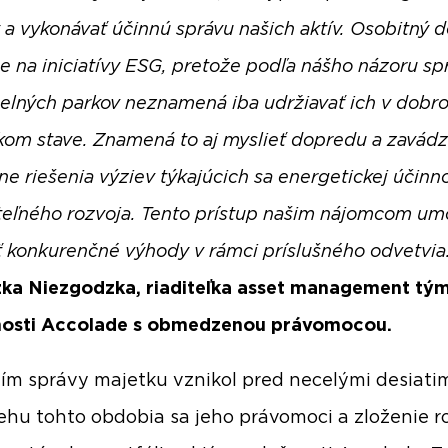
 a vykonávať účinnú správu našich aktív. Osobitný 
e na iniciatívy ESG, pretože podľa nášho názoru sp
elných parkov neznamená iba udržiavať ich v dobr
kom stave. Znamená to aj myslieť dopredu a zavádz
ne riešenia výziev týkajúcich sa energetickej účinno
teľného rozvoja. Tento prístup našim nájomcom um
 konkurenčné výhody v rámci príslušného odvetvia
ka Niezgodzka, riaditeľka asset management tý
nosti Accolade s obmedzenou právomocou.
tím správy majetku vznikol pred necelými desiatim
ehu tohto obdobia sa jeho právomoci a zloženie roz