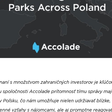
naní s množstvom zahraničných investorov je kľúč
 spoločnosti Accolade prítomnosť tímu správy maj
v Poľsku, čo nám umožňuje nielen udržiavať blízke,
nné vzťahy s nájomcami, ale aj promptne reagovať